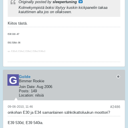
Originally posted by
sleepertuning
Kolmekympistä boksi löytyy kuskin kickpanelin takaa
kaiuttimen alta jos on ollakseen.
Kiitos tästä.
E30 316 -87
E91 325i -06
E61 530d -06
F10 520d -14
ex. E30x9, E34x2, E39x2, E36x2 E46x3
Golde
Bimmer Rookie
Join Date:
Aug 2006
Posts:
149
Location:
nilsiä
09-06-2010, 11:46
#2486
onkohan E30 ja E34 samanlainen sähkökattoluukun moottori?
E39 530d, E39 540ia.