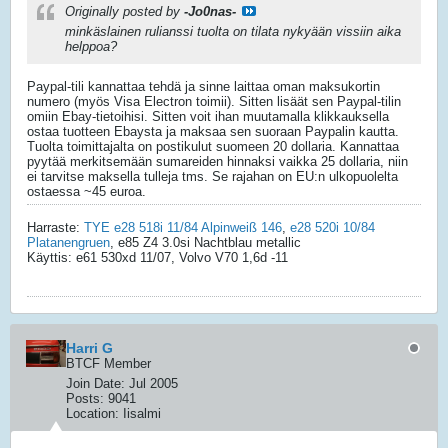
Originally posted by
-Jo0nas-
minkäslainen rulianssi tuolta on tilata nykyään vissiin aika
helppoa?
Paypal-tili kannattaa tehdä ja sinne laittaa oman maksukortin
numero (myös Visa Electron toimii). Sitten lisäät sen Paypal-tilin
omiin Ebay-tietoihisi. Sitten voit ihan muutamalla klikkauksella
ostaa tuotteen Ebaysta ja maksaa sen suoraan Paypalin kautta.
Tuolta toimittajalta on postikulut suomeen 20 dollaria. Kannattaa
pyytää merkitsemään sumareiden hinnaksi vaikka 25 dollaria, niin
ei tarvitse maksella tulleja tms. Se rajahan on EU:n ulkopuolelta
ostaessa ~45 euroa.
Harraste:
TYE e28 518i 11/84 Alpinweiß 146
,
e28 520i 10/84
Platanengruen
, e85 Z4 3.0si Nachtblau metallic
Käyttis: e61 530xd 11/07, Volvo V70 1,6d -11
Harri G
BTCF Member
Join Date:
Jul 2005
Posts:
9041
Location:
Iisalmi