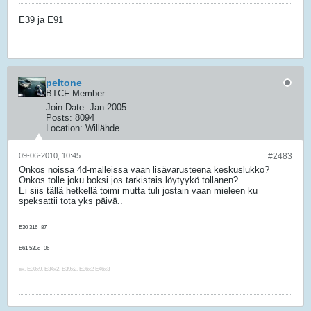
E39 ja E91
peltone
BTCF Member
Join Date:
Jan 2005
Posts:
8094
Location:
Willähde
09-06-2010, 10:45
#2483
Onkos noissa 4d-malleissa vaan lisävarusteena keskuslukko?
Onkos tolle joku boksi jos tarkistais löytyykö tollanen?
Ei siis tällä hetkellä toimi mutta tuli jostain vaan mieleen ku
speksattii tota yks päivä..
E30 316 -87
E91 325i -06
E61 530d -06
F10 520d -14
ex. E30x9, E34x2, E39x2, E36x2 E46x3