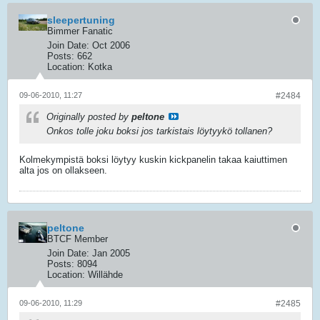
sleepertuning
Bimmer Fanatic
Join Date:
Oct 2006
Posts:
662
Location:
Kotka
09-06-2010, 11:27
#2484
Originally posted by
peltone
Onkos tolle joku boksi jos tarkistais löytyykö tollanen?
Kolmekympistä boksi löytyy kuskin kickpanelin takaa kaiuttimen
alta jos on ollakseen.
peltone
BTCF Member
Join Date:
Jan 2005
Posts:
8094
Location:
Willähde
09-06-2010, 11:29
#2485