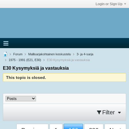
Login or Sign Up
Forum
Mallisarjakohtainen keskustelu
3- ja 4-sarja
1975 - 1991 (E21, E30)
E30 Kysymyksiä ja vastauksia
E30 Kysymyksiä ja vastauksia
This topic is closed.
Filter