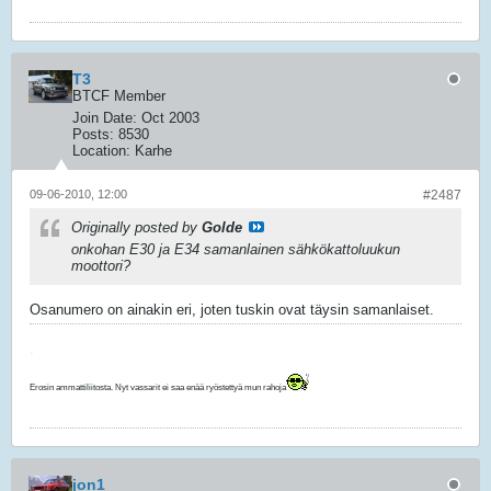
T3
BTCF Member
Join Date:
Oct 2003
Posts:
8530
Location:
Karhe
09-06-2010, 12:00
#2487
Originally posted by
Golde
onkohan E30 ja E34 samanlainen sähkökattoluukun
moottori?
Osanumero on ainakin eri, joten tuskin ovat täysin samanlaiset.
.
Erosin ammattiliitosta. Nyt vassarit ei saa enää ryöstettyä mun rahoja
jon1