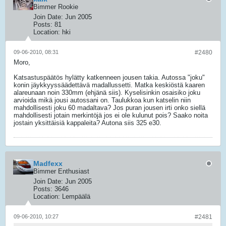
Bimmer Rookie
Join Date:
Jun 2005
Posts:
81
Location:
hki
09-06-2010, 08:31
#2480
Moro,
Katsastuspäätös hylätty katkenneen jousen takia. Autossa "joku"
konin jäykkyyssäädettävä madallussetti. Matka keskiöstä kaaren
alareunaan noin 330mm (ehjänä siis). Kyselisinkin osaisiko joku
arvioida mikä jousi autossani on. Taulukkoa kun katselin niin
mahdollisesti joku 60 madaltava? Jos puran jousen irti onko siellä
mahdollisesti jotain merkintöjä jos ei ole kulunut pois? Saako noita
jostain yksittäisiä kappaleita? Autona siis 325 e30.
Madfexx
Bimmer Enthusiast
Join Date:
Jun 2005
Posts:
3646
Location:
Lempäälä
09-06-2010, 10:27
#2481