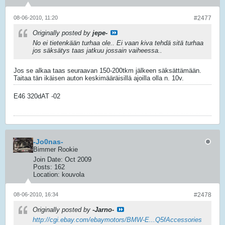
08-06-2010, 11:20
#2477
Originally posted by
jepe-
No ei tietenkään turhaa ole.. Ei vaan kiva tehdä sitä turhaa
jos säksätys taas jatkuu jossain vaiheessa..
Jos se alkaa taas seuraavan 150-200tkm jälkeen säksättämään.
Taitaa tän ikäisen auton keskimääräisillä ajoilla olla n. 10v.
E46 320dAT -02
-Jo0nas-
Bimmer Rookie
Join Date:
Oct 2009
Posts:
162
Location:
kouvola
08-06-2010, 16:34
#2478
Originally posted by
-Jarno-
http://cgi.ebay.com/ebaymotors/BMW-E...Q5fAccessories