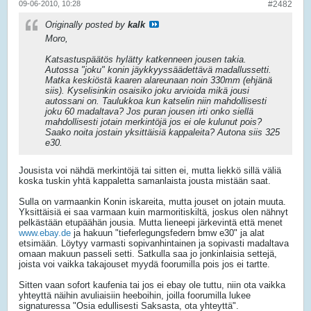
09-06-2010, 10:28
#2482
Originally posted by
kalk
Moro,
Katsastuspäätös hylätty katkenneen jousen takia.
Autossa "joku" konin jäykkyyssäädettävä madallussetti.
Matka keskiöstä kaaren alareunaan noin 330mm (ehjänä
siis). Kyselisinkin osaisiko joku arvioida mikä jousi
autossani on. Taulukkoa kun katselin niin mahdollisesti
joku 60 madaltava? Jos puran jousen irti onko siellä
mahdollisesti jotain merkintöjä jos ei ole kulunut pois?
Saako noita jostain yksittäisiä kappaleita? Autona siis 325
e30.
Jousista voi nähdä merkintöjä tai sitten ei, mutta liekkö sillä väliä
koska tuskin yhtä kappaletta samanlaista jousta mistään saat.
Sulla on varmaankin Konin iskareita, mutta jouset on jotain muuta.
Yksittäisiä ei saa varmaan kuin marmoritiskiltä, joskus olen nähnyt
pelkästään etupäähän jousia. Mutta lieneepi järkevintä että menet
www.ebay.de
ja hakuun "tieferlegungsfedern bmw e30" ja alat
etsimään. Löytyy varmasti sopivanhintainen ja sopivasti madaltava
omaan makuun passeli setti. Satkulla saa jo jonkinlaisia settejä,
joista voi vaikka takajouset myydä foorumilla pois jos ei tartte.
Sitten vaan sofort kaufenia tai jos ei ebay ole tuttu, niin ota vaikka
yhteyttä näihin avuliaisiin heeboihin, joilla foorumilla lukee
signaturessa "Osia edullisesti Saksasta, ota yhteyttä".