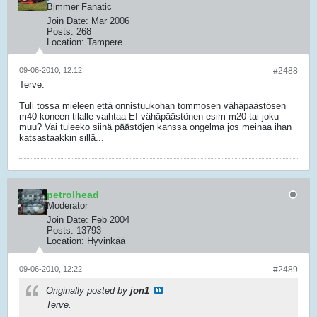
Bimmer Fanatic
Join Date:
Mar 2006
Posts:
268
Location:
Tampere
09-06-2010, 12:12
#2488
Terve.
Tuli tossa mieleen että onnistuukohan tommosen vähäpäästösen
m40 koneen tilalle vaihtaa EI vähäpäästönen esim m20 tai joku
muu? Vai tuleeko siinä päästöjen kanssa ongelma jos meinaa ihan
katsastaakkin sillä...
petrolhead
Moderator
Join Date:
Feb 2004
Posts:
13793
Location:
Hyvinkää
09-06-2010, 12:22
#2489
Originally posted by
jon1
Terve.