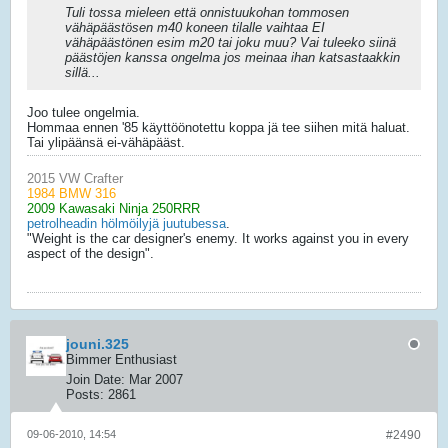
Tuli tossa mieleen että onnistuukohan tommosen
vähäpäästösen m40 koneen tilalle vaihtaa EI
vähäpäästönen esim m20 tai joku muu? Vai tuleeko siinä
päästöjen kanssa ongelma jos meinaa ihan katsastaakkin
sillä...
Joo tulee ongelmia.
Hommaa ennen '85 käyttöönotettu koppa jä tee siihen mitä haluat.
Tai ylipäänsä ei-vähäpääst.
2015 VW Crafter
1984 BMW 316
2009 Kawasaki Ninja 250RRR
petrolheadin hölmöilyjä juutubessa
.
"Weight is the car designer's enemy. It works against you in every
aspect of the design".
jouni.325
Bimmer Enthusiast
Join Date:
Mar 2007
Posts:
2861
09-06-2010, 14:54
#2490