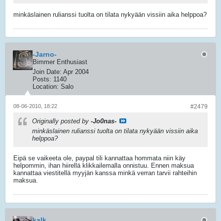
minkäslainen rulianssi tuolta on tilata nykyään vissiin aika helppoa?
-Jarno-
Bimmer Enthusiast
Join Date:
Apr 2004
Posts:
1140
Location:
Salo
08-06-2010, 18:22
#2479
Originally posted by
-Jo0nas-
minkäslainen rulianssi tuolta on tilata nykyään vissiin aika
helppoa?
Eipä se vaikeeta ole, paypal tili kannattaa hommata niin käy
helpommin, ihan hiirellä klikkailemalla onnistuu. Ennen maksua
kannattaa viestitellä myyjän kanssa minkä verran tarvii rahteihin
maksua.
kalk