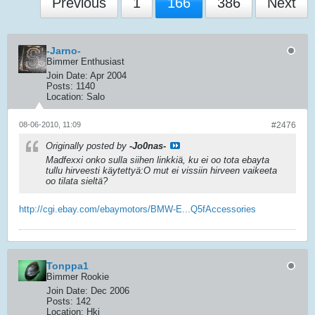
Previous
1
166
386
Next
-Jarno-
Bimmer Enthusiast
Join Date:
Apr 2004
Posts:
1140
Location:
Salo
08-06-2010, 11:09
#2476
Originally posted by
-Jo0nas-
Madfexxi onko sulla siihen linkkiä, ku ei oo tota ebayta
tullu hirveesti käytettyä:O mut ei vissiin hirveen vaikeeta
oo tilata sieltä?
http://cgi.ebay.com/ebaymotors/BMW-E...Q5fAccessories
Tonppa1
Bimmer Rookie
Join Date:
Dec 2006
Posts:
142
Location:
Hki