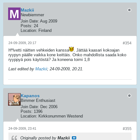
Mazkii
Newbiemmer
Join Date:
Aug 2009
Posts:
24
Location:
Finland
24-09-2009, 20:17
#354
H*lvetti näitten vehkeiden kanssa
. Jättää kaasari kokoajan
ryypyn päälle vaikka kone keittäis. Onko mahdollista saada koko
ryyppyä pois käytöstä? Ja koneena toimi 1,8
Last edited by
Mazkii
;
24-09-2009, 20:21
.
Kapanos
Bimmer Enthusiast
Join Date:
Dec 2006
Posts:
1396
Location:
Kirkkonummen Westend
24-09-2009, 23:41
#355
Originally posted by
Mazkii