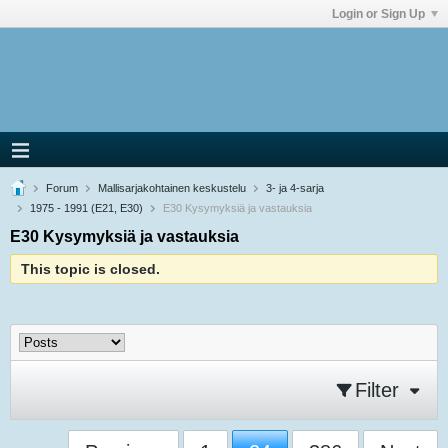
Login or Sign Up
Forum
Mallisarjakohtainen keskustelu
3- ja 4-sarja
1975 - 1991 (E21, E30)
E30 Kysymyksiä ja vastauksia
E30 Kysymyksiä ja vastauksia
This topic is closed.
Filter