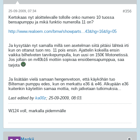
25-09-2009, 07:34
#356
Kertokaas nyt aloittelevalle tollolle onko numero 10 tuossa
bensapumppu ja mikä funktio numerolla 11 on?
http://www.realoem.com/bmw/showparts...43&hg=16&fg=05
Ja kysytään nyt samalla millä sen asetelman siitä pitäisi lähteä irti
kun on ottanut tuon nro. 11 pois ensin. Ajattelin kokeilla ensin
vaikka bilhelveten tarvikepumpulla, kun uusi on 150€ Motonetissä.
Jos jollain on m40b16 mottiin sopivaa ensiöbensapumppua, saa
tarjota
Ja lisätään vielä samaan hengenvetoon, että käyköhän tuo
Bilteman pumppu edes, kun on merkattu e36 & e46. Alkupään e36
kuitenkin käytettiin samaa mottia, noh jatketaan tutkimuksia...
Last edited by
ka00z
;
25-09-2009, 08:03
.
W124 voll, markalla pidemmälle
Mazkii