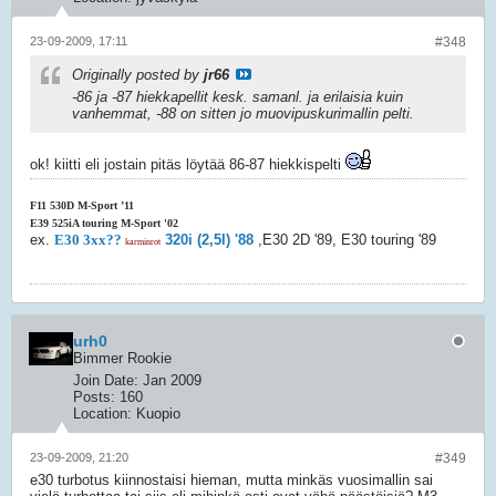
23-09-2009, 17:11
#348
Originally posted by
jr66
-86 ja -87 hiekkapellit kesk. samanl. ja erilaisia kuin
vanhemmat, -88 on sitten jo muovipuskurimallin pelti.
ok! kiitti eli jostain pitäs löytää 86-87 hiekkispelti
F11 530D M-Sport ’11
E39 525iA touring M-Sport '02
ex.
E30 3xx??
320i (2,5l) '88
,E30 2D '89, E30 touring '89
karminrot
urh0
Bimmer Rookie
Join Date:
Jan 2009
Posts:
160
Location:
Kuopio
23-09-2009, 21:20
#349
e30 turbotus kiinnostaisi hieman, mutta minkäs vuosimallin sai