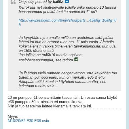
Originally posted by
ka00z
Kertokaas nyt aloittelevalle tollolle onko numero 10 tuossa
bensapumppu ja mikä funktio numerolla 11 on?
http://www.realoem.com/bmw/showparts...43&hg=16&fg=0
5
Ja kysytään nyt samalla millä sen asetelman siitä pitäisi
lähteä irti kun on ottanut tuon nro. 11 pois ensin. Ajattelin
kokeilla ensin vaikka bilhelveten tarvikepumpulla, kun uusi
on 150€ Motonetissä.
Jos jollain on m40b16 mottiin sopivaa
ensiöbensapumppua, saa tarjota
Ja lisätään vielä samaan hengenvetoon, että käyköhän tuo
Bilteman pumppu edes, kun on merkattu e36 & e46.
Alkupään e36 kuitenkin käytettiin samaa mottia, noh
jatketaan tutkimuksia...
10 on pumppu, 11 bensamittarin tasoanturi. En osaa sanoa käykö
e36 pumppu e30:n, ainakin eri numerolla ovat.
Niin ja tuo asetelma lähtee kiertämällä tankista irti.
Myyn:
M10/20/52 E30-E36 osia