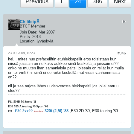
Previous
1
24
386
Next
ChilileipÄ
BTCF Member
Join Date:
Mar 2007
Posts:
2013
Location:
jyväskylä
23-09-2009, 15:23
#346
hei... mites nuo prefaceliftin etuhiekkapellit eroo toisistaan kun
niissä joissain on ne kaks aukkoo siinä keskellä ja joissain ei??
onko ne muuten ihan samanlaisia paitsi joissain on reijät kun mulla
on toi vm87 ni siinä ei oo reikii keskellä mut vissii vanhemmissa
on??
nii ja saa tarjota lähes uudenverosta hiekkapeltii jos jollai sattuu
olee??
F11 530D M-Sport ’11
E39 525iA touring M-Sport '02
ex.
E30 3xx??
320i (2,5l) '88
,E30 2D '89, E30 touring '89
karminrot