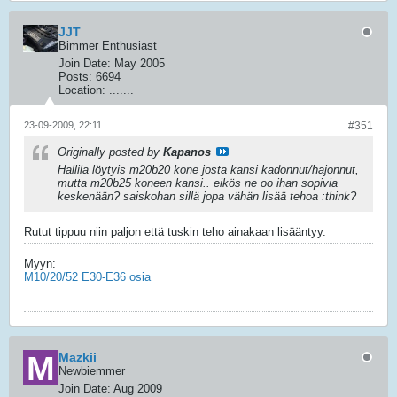
JJT
Bimmer Enthusiast
Join Date:
May 2005
Posts:
6694
Location:
.......
23-09-2009, 22:11
#351
Originally posted by
Kapanos
Hallila löytyis m20b20 kone josta kansi kadonnut/hajonnut,
mutta m20b25 koneen kansi.. eikös ne oo ihan sopivia
keskenään? saiskohan sillä jopa vähän lisää tehoa :think?
Rutut tippuu niin paljon että tuskin teho ainakaan lisääntyy.
Myyn:
M10/20/52 E30-E36 osia
Mazkii
Newbiemmer
Join Date:
Aug 2009