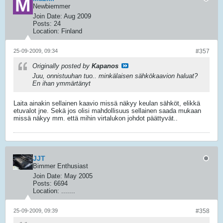
Newbiemmer
Join Date:
Aug 2009
Posts:
24
Location:
Finland
25-09-2009, 09:34
#357
Originally posted by
Kapanos
Juu, onnistuuhan tuo.. minkälaisen sähkökaavion haluat?
En ihan ymmärtänyt
Laita ainakin sellainen kaavio missä näkyy keulan sähköt, elikkä
etuvalot jne. Sekä jos olisi mahdollisuus sellainen saada mukaan
missä näkyy mm. että mihin virtalukon johdot päättyvät..
JJT
Bimmer Enthusiast
Join Date:
May 2005
Posts:
6694
Location:
.......
25-09-2009, 09:39
#358