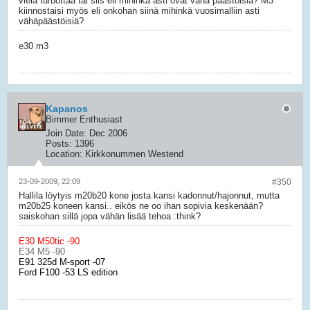
vielä turbottaa tai siis eli mihinkä asti ovat vähä päästöisiä? M3
kiinnostaisi myös eli onkohan siinä mihinkä vuosimalliin asti
vähäpäästöisiä?
e30 m3
Kapanos
Bimmer Enthusiast
Join Date:
Dec 2006
Posts:
1396
Location:
Kirkkonummen Westend
23-09-2009, 22:09
#350
Hallila löytyis m20b20 kone josta kansi kadonnut/hajonnut, mutta
m20b25 koneen kansi.. eikös ne oo ihan sopivia keskenään?
saiskohan sillä jopa vähän lisää tehoa :think?
E30 M50tic -90
E34 M5 -90
E91 325d M-sport -07
Ford F100 -53 LS edition