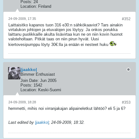
Posts:
24
Location:
Finland
24-09-2009, 17:35
#352
Laittaisitko kapanos tuon 316 e30:n sähkökaaviot? Tars ainakin
virtalukon johtojen ja etuvalojen jos löytyy. Ja onkos porukka
laittanu puolikkaille akulta lisävirtaa kun ne on niin kovin huonot
valoteholtaan. Pitkät taas on niin pirun hyvät. Uusi
kiertovesipumppu löyty 30€:lla ja enään ei nesteet huku
|jaakko|
Bimmer Enthusiast
Join Date:
Jun 2005
Posts:
1542
Location:
Keski-Suomi
24-09-2009, 18:28
#353
hemmetti, mihis noi virranjakajan alipaineletkut lähtöö? eli 5 ja 6?
Last edited by
|jaakko|
;
24-09-2009, 18:32
.