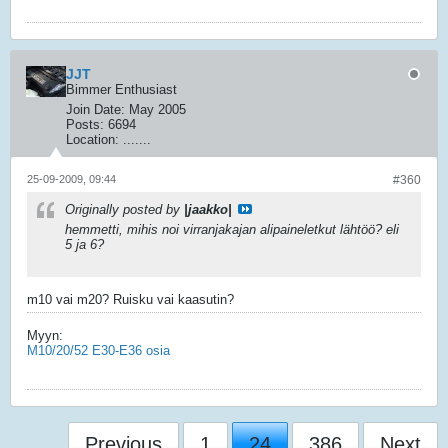
JJT
Bimmer Enthusiast
Join Date:
May 2005
Posts:
6694
Location:
.......
25-09-2009, 09:44
#360
Originally posted by
|jaakko|
hemmetti, mihis noi virranjakajan alipaineletkut lähtöö? eli
5 ja 6?
m10 vai m20? Ruisku vai kaasutin?
Myyn:
M10/20/52 E30-E36 osia
Previous
1
24
386
Next