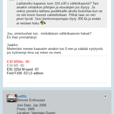
Laittaisitko kapanos tuon 316 e30:n sähkökaaviot? Tars
ainakin virtalukon johtojen ja etuvalojen jos löytyy. Ja
onkos porukka laittanu puolikkaille akulta lisävirtaa kun ne
on niin kovin huonot valoteholtaan. Pitkät taas on niin
pirun hyvät. Uusi kiertovesipumppu löyty 30€:lla ja enään
ei nesteet huku
Juu, onnistuuhan tuo.. minkälaisen sähkökaavion haluat?
En ihan ymmärtänyt
Jaakko:
Mielestäni menee kaasariin ainakin tuo 5:nen ja säätää sytytystä
jos kylmempi ilma vai miten se meni..
E30 M50tic -90
E34 M5 -90
E91 325d M-sport -07
Ford F100 -53 LS edition
ka00z
Bimmer Enthusiast
Join Date:
Jan 2006
Posts:
1805
Location:
Varsinais-Suomi