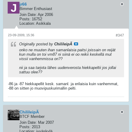
jr66
Bimmer Enthusiast
Join Date:
Apr 2006
Posts:
16752
Location:
Asikkala
23-09-2009, 15:36
#347
Originally posted by
ChilileipÄ
onko ne muuten ihan samanlaisia paitsi joissain on reijät
kun mulla on toi vm87 ni siinä ei oo reikii keskellä mut
vissii vanhemmissa on??
nii ja saa tarjota lähes uudenverosta hiekkapeltii jos jollai
sattuu olee??
-86 ja -87 hiekkapellit kesk. samanl. ja erilaisia kuin vanhemmat,
-88 on sitten jo muovipuskurimallin pelti.
ChilileipÄ
BTCF Member
Join Date:
Mar 2007
Posts:
2013
Location:
jyväskylä