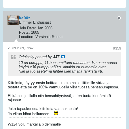
ka00z
Bimmer Enthusiast
Join Date:
Jan 2006
Posts:
1805
Location:
Varsinais-Suomi
25-09-2009, 09:42
#359
Originally posted by
JJT
10 on pumppu, 11 bensamittarin tasoanturi. En osaa sanoa
käykö e36 pumppu e30:n, ainakin eri numerolla ovat.
Niin ja tuo asetelma lähtee kiertämällä tankista irti.
Kiitoksia, täytyy ensin koittaa tuleeko noille liittimille virtaa ja
testata että se on 100% varmuudella vika tuossa bensapumpussa.
Ehkä olin jo illalla niin bensahöyryissä, etten tuota kiertämistä
tajunnut.
Joka tapauksessa kiitoksia vastauksesta!
Ja eikun hihat heilumaan...
W124 voll, markalla pidemmälle