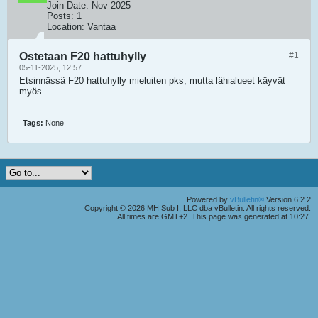
Join Date:
Nov 2025
Posts:
1
Location:
Vantaa
Ostetaan F20 hattuhylly
#1
05-11-2025, 12:57
Etsinnässä F20 hattuhylly mieluiten pks, mutta lähialueet käyvät
myös
Tags:
None
Powered by
vBulletin®
Version 6.2.2
Copyright © 2026 MH Sub I, LLC dba vBulletin. All rights reserved.
All times are GMT+2. This page was generated at 10:27.