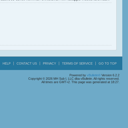
HELP
CONTACT US
PRIVACY
TERMS OF SERVICE
GO TO TOP
Powered by
vBulletin®
Version 6.2.2
Copyright © 2026 MH Sub I, LLC dba vBulletin. All rights reserved.
All times are GMT+2. This page was generated at 18:27.