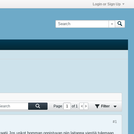
Login or Sign Up
Page
of
1
Filter
#1
atii.Jos uskot homman onnistuvan niin laitappa viestiä tulemaan.