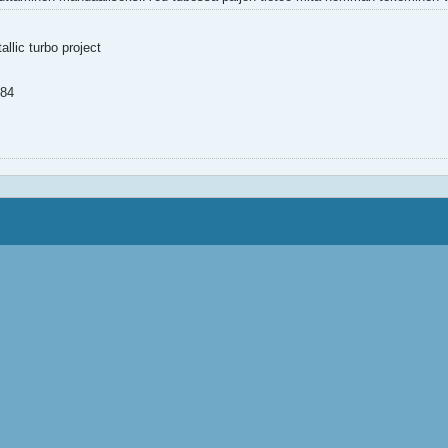
lic turbo project
-84