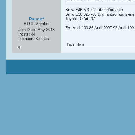
Bmw E46 M3 -02 Titan-d`argento
Bmw E30 325 -86 Diamantschwarts-metal
Rauno*
Toyota D-Cat -07
BTCF Member
Ex:,Audi 100-86 Audi 200T-92,Audi 100
Join Date:
May 2013
Posts:
44
Location:
Kannus
Tags:
None