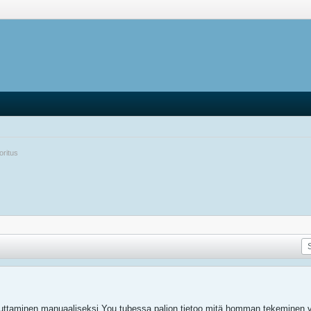
ritus
ttaminen manuaaliseksi.You tubessa paljon tietoo mitä homman tekeminen va