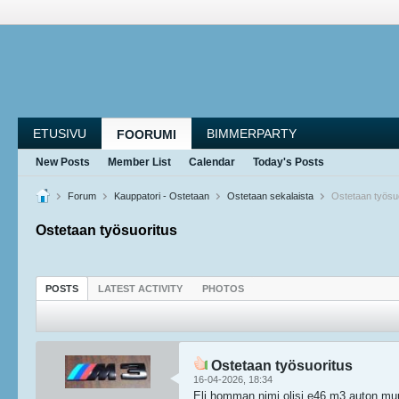
ETUSIVU
BIMMERPARTY
FOORUMI
New Posts
Member List
Calendar
Today's Posts
Forum
Kauppatori - Ostetaan
Ostetaan sekalaista
Ostetaan työsuo
Ostetaan työsuoritus
POSTS
LATEST ACTIVITY
PHOTOS
Ostetaan työsuoritus
16-04-2026, 18:34
Eli homman nimi olisi e46 m3 auton muu