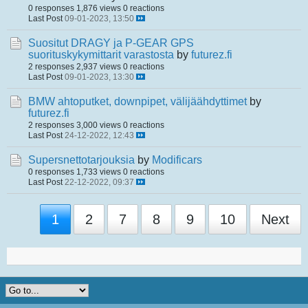
0 responses
1,876 views
0 reactions
Last Post
09-01-2023, 13:50
Suositut DRAGY ja P-GEAR GPS
suorituskykymittarit varastosta
by
futurez.fi
2 responses
2,937 views
0 reactions
Last Post
09-01-2023, 13:30
BMW ahtoputket, downpipet, välijäähdyttimet
by
futurez.fi
2 responses
3,000 views
0 reactions
Last Post
24-12-2022, 12:43
Supersnettotarjouksia
by
Modificars
0 responses
1,733 views
0 reactions
Last Post
22-12-2022, 09:37
1
2
7
8
9
10
Next