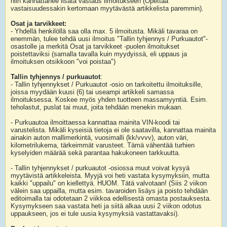
niin kannattanee lisätä vastaus ilmoitukseen (Opettaa
vastaisuudessakin kertomaan myytävästä artikkelista paremmin).
Osat ja tarvikkeet:
- Yhdellä henkilöllä saa olla max. 5 ilmoitusta. Mikäli tavaraa on
enemmän, tulee tehdä uusi ilmoitus "Tallin tyhjennys / Purkuautot"-
osastolle ja merkitä Osat ja tarvikkeet -puolen ilmoitukset
poistettaviksi (samalla tavalla kuin myydyissä, eli uppaus ja
ilmoituksen otsikkoon "voi poistaa")
Tallin tyhjennys / purkuautot
:
- Tallin tyhjennykset / Purkuautot -osio on tarkoitettu ilmoituksille,
joissa myydään kuusi (6) tai useampi artikkeli samassa
ilmoituksessa. Koskee myös yhden tuotteen massamyyntiä. Esim.
teholastut, puslat tai muut, joita tehdään menekin mukaan.
- Purkuautoa ilmoittaessa kannattaa mainita VIN-koodi tai
varustelista. Mikäli kyseisiä tietoja ei ole saatavilla, kannattaa mainita
ainakin auton mallimerkintä, vuosimalli (kk/vvvv), auton väri,
kilometrilukema, tärkeimmät varusteet. Tämä vähentää turhien
kyselyiden määrää sekä parantaa hakukoneen tarkkuutta.
- Tallin tyhjennykset / purkuautot -osiossa muut voivat kysyä
myytävistä artikkeleista. Myyjä voi heti vastata kysymyksiin, mutta
kaikki "uppailu" on kiellettyä. HUOM. Tätä valvotaan! (Siis 2 viikon
välein saa uppailla, mutta esim. tavaroiden lisäys ja poisto tehdään
editoimalla tai odotetaan 2 viikkoa edellisestä omasta postauksesta.
Kysymykseen saa vastata heti ja siitä alkaa uusi 2 viikon odotus
uppaukseen, jos ei tule uusia kysymyksiä vastattavaksi).