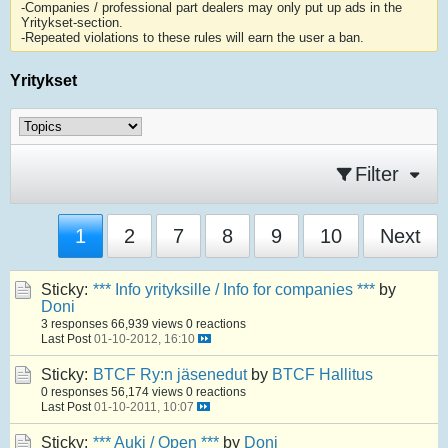
-Companies / professional part dealers may only put up ads in the
Yritykset-section.
-Repeated violations to these rules will earn the user a ban.
Yritykset
Filter
1
2
7
8
9
10
Next
Sticky:
*** Info yrityksille / Info for companies ***
by
Doni
3 responses
66,939 views
0 reactions
Last Post
01-10-2012, 16:10
Sticky:
BTCF Ry:n jäsenedut
by
BTCF Hallitus
0 responses
56,174 views
0 reactions
Last Post
01-10-2011, 10:07
Sticky:
*** Auki / Open ***
by
Doni