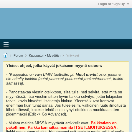
Login or Sign Up
Forum
Kauppatori - Myydään
Yritykset
Yleiset ohjeet, jotka käyvät jokaiseen myynti-osioon:
-
*Kauppatori on vain BMW tuotteille, pl.
Muut merkit
osio, jossa ei
ole eritelty luokkia (autot,varaosat,purkuautot,renkaat/vanteet, kaikki
samassa).
- Panostaakaa viestin otsikkoon, siitä tulisi heti selvitä, että mitä on
myymässä. Itse viestiin sitten hyvin tarkka selvitys, jottei lukijoiden
tarvisi kovin hirveästi lisätietoja hinkua. Yleensä kuvat kertovat
enemmän kuin tuhat sanaa. Jos tulee esim. valkoinen ruutu ilmoitusta
lähetettäessä, kokeile tehdä ensin lyhyt otsikko ja muokkaa sitten
pidemmäksi (Edit -> Go Advanced).
- Muista mainita MISSÄ myytävät artikkelit ovat.
Paikkatieto on
pakollinen. Paikka kannattaa mainita ITSE ILMOITUKSESSA
,
linkki nettiautoon ei riitä. Halutessasi voit mainita myös millä alueella