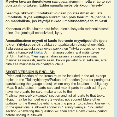
Myydyn tavaran ilmoituksen saa upata aiemmin, jotta ylläpito voi
poistaa ilmoituksen. Editoi samalla myös
otsikkoon
"myyty".
Sääntöjä rikkovat ilmoitukset voidaan poistaa ilman erillistä
ilmoitusta. Myös käyttäjän sulkeminen pois foorumilta (bannaus)
on mahdollista, jos käyttäjä rikkoo ilmoitussääntöjä toistuvasti.
Kannattaa välillä lukaista tätä infoa, pieniä lisäyksiä todennäköisesti
tulee. Jos jotain jäi epäselväksi, kysy!
Ammattimainen myynti ei kuulu foorumin myyntipuolelle (pois
lukien Yritykset-osio)
, vaikka se tapahtuisikin yksityishenkilönä.
Tällaisessa tapauksessa oikea paikka on Yritykset-osio, jonne voi
hankkia tunnukset
täältä
. Ammattimaisuuden rajat määrittelee
BTCF:n hallitus. Yleislinjana tähän asiaan: signaturessa saa
mainostaa vapaasti, mutta esim. kaikki palvelut ovat sellaisia, että
niitä saa mainostaa vain yrityspuolella.
SHORT VERSION IN ENGLISH:
-Price and location of the items must be included in the ad, except
topics in the "Tallintyhjennys/Purkuautot"-section (area for parting out
cars/clearing the garage-sales), where only the location is obligatory.
-Max. 5 ads/topics in parts sale and max 5 parts in each ad. If you
have more parts for sale, make an ad to the
"Tallintyhjennys/Purkuautot" section and list all parts to that topic.
-Topic may be bumped every 2 weeks, not sooner! Make other
updates to the thread by editing existing posts. Exception: Answering
to the questions is allowed sooner in "Tallintyhjennys/Purkuautot"
section. Answering the question will then start a new 2 week period
before upping is allowed.