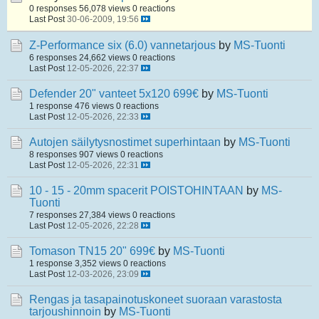
0 responses
56,078 views
0 reactions
Last Post
30-06-2009, 19:56
Z-Performance six (6.0) vannetarjous
by
MS-Tuonti
6 responses
24,662 views
0 reactions
Last Post
12-05-2026, 22:37
Defender 20" vanteet 5x120 699€
by
MS-Tuonti
1 response
476 views
0 reactions
Last Post
12-05-2026, 22:33
Autojen säilytysnostimet superhintaan
by
MS-Tuonti
8 responses
907 views
0 reactions
Last Post
12-05-2026, 22:31
10 - 15 - 20mm spacerit POISTOHINTAAN
by
MS-
Tuonti
7 responses
27,384 views
0 reactions
Last Post
12-05-2026, 22:28
Tomason TN15 20" 699€
by
MS-Tuonti
1 response
3,352 views
0 reactions
Last Post
12-03-2026, 23:09
Rengas ja tasapainotuskoneet suoraan varastosta
tarjoushinnoin
by
MS-Tuonti