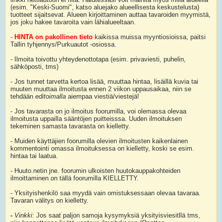
(esim. "Keski-Suomi", katso aluejako alueellisesta keskustelusta)
tuotteet sijaitsevat. Alueen kirjoittaminen auttaa tavaroiden myymistä,
jos joku hakee tavaroita vain lähialueeltaan.
-
HINTA on pakollinen tieto
kaikissa muissa myyntiosioissa, paitsi
Tallin tyhjennys/Purkuautot -osiossa.
- Ilmoita toivottu yhteydenottotapa (esim. privaviesti, puhelin,
sähköposti, tms)
- Jos tunnet tarvetta kertoa lisää, muuttaa hintaa, lisäillä kuvia tai
muuten muuttaa ilmoitusta ennen 2 viikon uppausaikaa, niin se
tehdään
editoimalla
aiempaa viestiä/viestejä!
- Jos tavarasta on jo ilmoitus foorumilla, voi olemassa olevaa
ilmoitusta uppailla sääntöjen puitteisssa. Uuden ilmoituksen
tekeminen samasta tavarasta on kielletty.
- Muiden käyttäjien foorumilla olevien ilmoitusten kaikenlainen
kommentointi omassa ilmoituksessa on kielletty, koski se esim.
hintaa tai laatua.
- Huuto.netin jne. foorumin ulkoisten huutokauppakohteiden
ilmoittaminen on tällä foorumilla KIELLETTY.
- Yksityishenkilö saa myydä vain omistuksessaan olevaa tavaraa.
Tavaran välitys on kielletty.
-
Vinkki:
Jos saat paljon samoja kysymyksiä yksityisviesitllä tms,