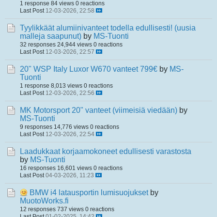
1 response
84 views
0 reactions
Last Post
12-03-2026, 22:58
Tyylikkäät alumiinivanteet todella edullisesti! (uusia
malleja saapunut)
by
MS-Tuonti
32 responses
24,944 views
0 reactions
Last Post
12-03-2026, 22:57
20" WSP Italy Luxor W670 vanteet 799€
by
MS-
Tuonti
1 response
8,013 views
0 reactions
Last Post
12-03-2026, 22:56
MK Motorsport 20" vanteet (viimeisiä viedään)
by
MS-Tuonti
9 responses
14,776 views
0 reactions
Last Post
12-03-2026, 22:54
Laadukkaat korjaamokoneet edullisesti varastosta
by
MS-Tuonti
16 responses
16,601 views
0 reactions
Last Post
04-03-2026, 11:23
BMW i4 latausportin lumisuojukset
by
MuotoWorks.fi
12 responses
737 views
0 reactions
Last Post
01-02-2025, 14:42