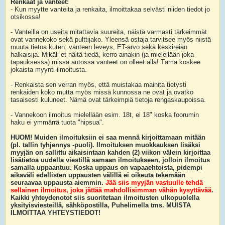
Renkaat ja vanteet:
- Kun myytte vanteita ja renkaita, ilmoittakaa selvästi niiden tiedot jo
otsikossa!
- Vanteilla on useita mitattavia suureita, näistä varmasti tärkeimmät
ovat vannekoko sekä pulttijako. Yleensä ostaja tarvitsee myös niistä
muuta tietoa kuten: vanteen leveys, ET-arvo sekä keskireiän
halkaisija. Mikäli et näitä tiedä, kerro ainakin (ja mielellään joka
tapauksessa) missä autossa vanteet on olleet alla! Tämä koskee
jokaista myynti-ilmoitusta.
- Renkaista sen verran myös, että muistakaa mainita tietysti
renkaiden koko mutta myös missä kunnossa ne ovat ja ovatko
tasaisesti kuluneet. Nämä ovat tärkeimpiä tietoja rengaskaupoissa.
- Vannekoon ilmoitus mielellään esim. 18t, ei 18" koska foorumin
haku ei ymmärrä tuota "hipsua".
HUOM! Muiden ilmoituksiin ei saa mennä kirjoittamaan mitään
(pl. tallin tyhjennys -puoli). Ilmoituksen muokkauksen lisäksi
myyjän on sallittu aikaisintaan kahden (2) viikon välein kirjoittaa
lisätietoa uudella viestillä samaan ilmoitukseen, jolloin ilmoitus
samalla uppaantuu. Koska uppaus on vapaaehtoista, pidempi
aikaväli edellisten uppausten välillä ei oikeuta tekemään
seuraavaa uppausta aiemmin.
Jää siis myyjän vastuulle tehdä
sellainen ilmoitus, joka jättää mahdollisimman vähän kysyttävää
.
Kaikki yhteydenotot siis suoritetaan ilmoitusten ulkopuolella
yksityisviesteillä, sähköpostilla, Puhelimella tms. MUISTA
ILMOITTAA YHTEYSTIEDOT!