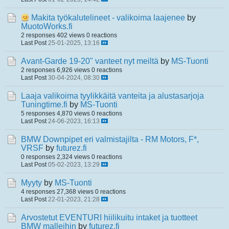
Makita työkalutelineet - valikoima laajenee
by
MuotoWorks.fi
2 responses
402 views
0 reactions
Last Post
25-01-2025, 13:16
Avant-Garde 19-20" vanteet nyt meiltä
by
MS-Tuonti
2 responses
6,926 views
0 reactions
Last Post
30-04-2024, 08:30
Laaja valikoima tyylikkäitä vanteita ja alustasarjoja
Tuningtime.fi
by
MS-Tuonti
5 responses
4,870 views
0 reactions
Last Post
24-06-2023, 16:13
BMW Downpipet eri valmistajilta - RM Motors, F*,
VRSF
by
futurez.fi
0 responses
2,324 views
0 reactions
Last Post
05-02-2023, 13:29
Myyty
by
MS-Tuonti
4 responses
27,368 views
0 reactions
Last Post
22-01-2023, 21:28
Arvostetut EVENTURI hiilikuitu intaket ja tuotteet
BMW malleihin
by
futurez.fi