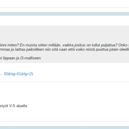
 kiinni miten? En muista sitten millään, vaikka joskus on tullut puljattua? Onko
maa ja laittaa paikoilleen niin sitä vaan että voiko niistä puuttua jotain oleell
 lippaan ja iS-malliseen.
s...50&hg=51&fg=15
styöt V-S aluella