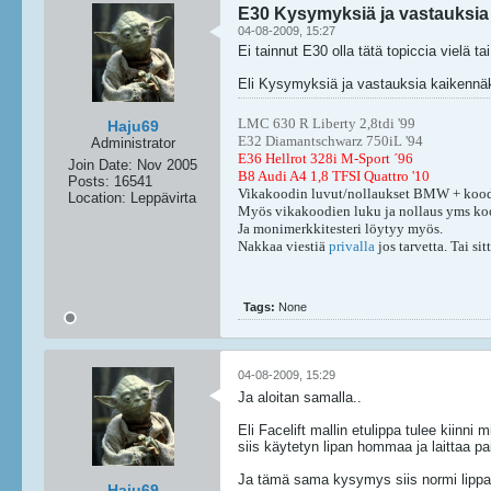
E30 Kysymyksiä ja vastauksia
04-08-2009, 15:27
Ei tainnut E30 olla tätä topiccia vielä
Eli Kysymyksiä ja vastauksia kaikennäkö
LMC 630 R Liberty 2,8tdi '99
Haju69
E32 Diamantschwarz 750iL '94
Administrator
E36 Hellrot 328i M-Sport ´96
Join Date:
Nov 2005
B8 Audi A4 1,8 TFSI Quattro '10
Posts:
16541
Vikakoodin luvut/nollaukset BMW + kood
Location:
Leppävirta
Myös vikakoodien luku ja nollaus yms ko
Ja monimerkkitesteri löytyy myös.
Nakkaa viestiä
privalla
jos tarvetta. Tai s
Tags:
None
04-08-2009, 15:29
Ja aloitan samalla..
Eli Facelift mallin etulippa tulee kiinni
siis käytetyn lipan hommaa ja laittaa paik
Ja tämä sama kysymys siis normi lippaa
Haju69