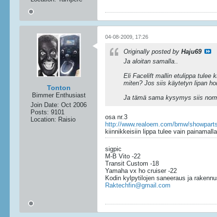
04-08-2009, 17:26
Originally posted by
Haju69
Ja aloitan samalla..
Eli Facelift mallin etulippa tulee
miten? Jos siis käytetyn lipan hom
Tonton
Bimmer Enthusiast
Ja tämä sama kysymys siis normi
Join Date:
Oct 2006
Posts:
9101
osa nr.3
Location:
Raisio
http://www.realoem.com/bmw/showpart
kiinnikkeisiin lippa tulee vain painamalla
sigpic
M-B Vito -22
Transit Custom -18
Yamaha vx ho cruiser -22
Kodin kylpytilojen saneeraus ja rakennu
Raktechfin@gmail.com