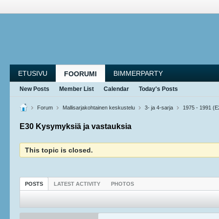
ETUSIVU
BIMMERPARTY
FOORUMI
New Posts
Member List
Calendar
Today's Posts
Forum
Mallisarjakohtainen keskustelu
3- ja 4-sarja
1975 - 1991 (E
E30 Kysymyksiä ja vastauksia
This topic is closed.
POSTS
LATEST ACTIVITY
PHOTOS