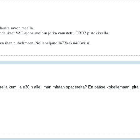
austa savon maalla.
odaukset VAG ajoneuvoihin jotka varustettu OBD2 pistokkeella.
itten ihan puhelimeen. Nollaneljänolla73kaksi403viisi.
a kumilla e30:n alle ilman mitään spacereita? En pääse kokeilemaan, pitäis v