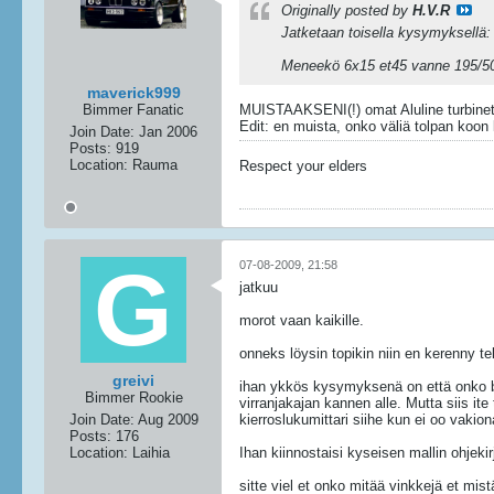
Originally posted by
H.V.R
Jatketaan toisella kysymyksellä:
Meneekö 6x15 et45 vanne 195/50 k
maverick999
Bimmer Fanatic
MUISTAAKSENI(!) omat Aluline turbinet oli
Edit: en muista, onko väliä tolpan koon ka
Join Date:
Jan 2006
Posts:
919
Location:
Rauma
Respect your elders
07-08-2009, 21:58
jatkuu
morot vaan kaikille.
onneks löysin topikin niin en kerenny te
greivi
ihan ykkös kysymyksenä on että onko bi
Bimmer Rookie
virranjakajan kannen alle. Mutta siis it
Join Date:
Aug 2009
kierroslukumittari siihe kun ei oo vakio
Posts:
176
Location:
Laihia
Ihan kiinnostaisi kyseisen mallin ohjekirj
sitte viel et onko mitää vinkkejä et m