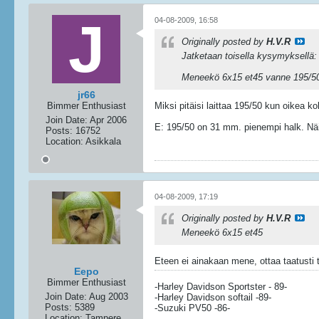
04-08-2009, 16:58
Originally posted by
H.V.R
Jatketaan toisella kysymyksellä:
Meneekö 6x15 et45 vanne 195/50 k
jr66
Bimmer Enthusiast
Miksi pitäisi laittaa 195/50 kun oikea 
Join Date:
Apr 2006
E: 195/50 on 31 mm. pienempi halk. Näin
Posts:
16752
Location:
Asikkala
04-08-2009, 17:19
Originally posted by
H.V.R
Meneekö 6x15 et45
Eteen ei ainakaan mene, ottaa taatusti 
Eepo
Bimmer Enthusiast
-Harley Davidson Sportster - 89-
Join Date:
Aug 2003
-Harley Davidson softail -89-
Posts:
5389
-Suzuki PV50 -86-
Location:
Tampere