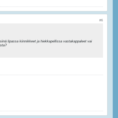
#6
 siinä lipassa kiinnikkeet ja hiekkapellissa vastakappaleet vai
ista?