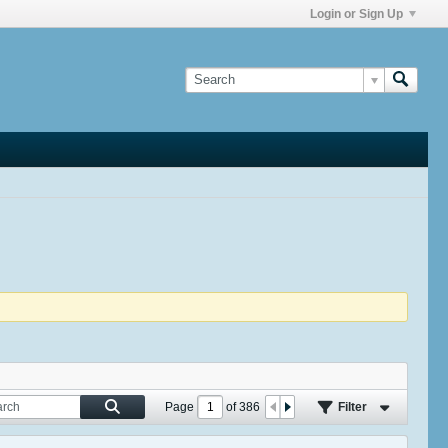
Login or Sign Up
Page
of
386
Filter