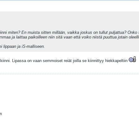
 kiinni miten? En muista sitten millään, vaikka joskus on tullut puljattua? Onko
maa ja laittaa paikoilleen niin sitä vaan että voiko niistä puuttua jotain oleell
 lippaan ja iS-malliseen.
kiinni. Lipassa on vaan semmoiset reiät joilla se kiinnittyy hiekkapeltiin
n