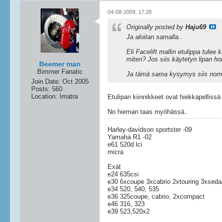
04-08-2009, 17:28
Originally posted by
Haju69
Ja aloitan samalla..
Eli Facelift mallin etulippa tulee
miten? Jos siis käytetyn lipan hom
Beemer man
Bimmer Fanatic
Ja tämä sama kysymys siis normi
Join Date:
Oct 2005
Posts:
560
Location:
Imatra
Etulipan kiinnikkeet ovat hiekkapellissä 
No hieman taas myöhässä..
Harley-davidson sportster -09
Yamaha R1 -02
e61 520d lci
micra
Exät
e24 635csi
e30 6xcoupe 3xcabrio 2xtouring 3xseda
e34 520, 540, 535
e36 325coupe, cabrio, 2xcompact
e46 316, 323
e39 523,520x2