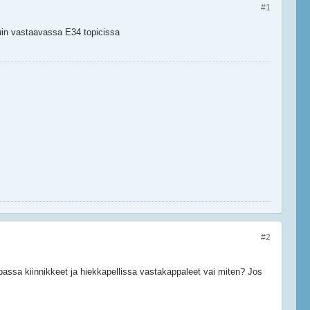
#1
kuin vastaavassa E34 topicissa
#2
 lipassa kiinnikkeet ja hiekkapellissa vastakappaleet vai miten? Jos