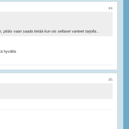
#4
täis vaan saada tietää kun ois sellaset vanteet tarjolla...
ä hyvältä.
#5