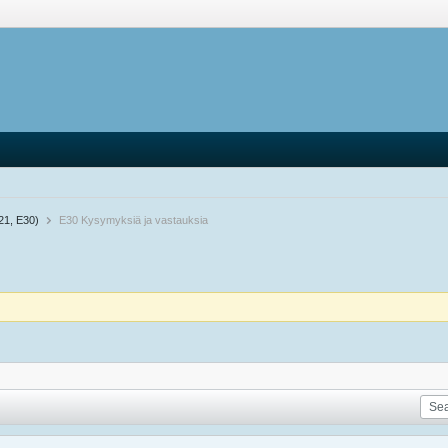
21, E30)
E30 Kysymyksiä ja vastauksia