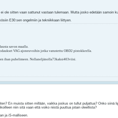
 tai ei ole sitten vaan sattunut vastaan tulemaan. Mutta josko edetään samoin 
siin E30:sen ongelmiin ja tekniikkaan liittyen.
austa savon maalla.
odaukset VAG ajoneuvoihin jotka varustettu OBD2 pistokkeella.
itten ihan puhelimeen. Nollaneljänolla73kaksi403viisi.
 miten? En muista sitten millään, vaikka joskus on tullut puljattua? Onko siinä
oilleen niin sitä vaan että voiko niistä puuttua jotain oleellista?
n ja iS-malliseen.