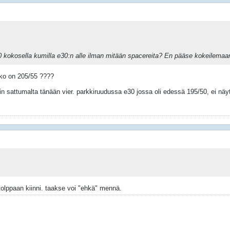
okosella kumilla e30:n alle ilman mitään spacereita? En pääse kokeilemaan, pi
koko on 205/55 ????
 sattumalta tänään vier. parkkiruudussa e30 jossa oli edessä 195/50, ei näyt
tolppaan kiinni. taakse voi "ehkä" mennä.