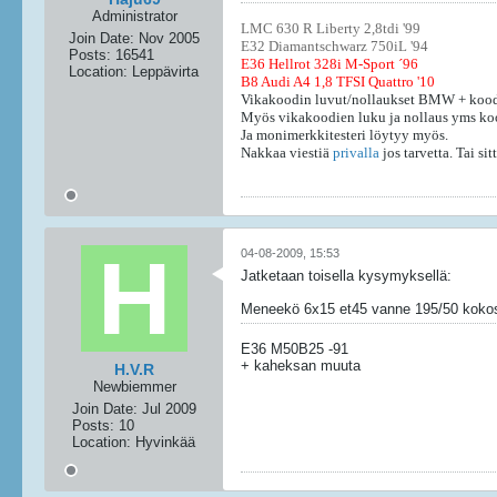
Administrator
LMC 630 R Liberty 2,8tdi '99
Join Date:
Nov 2005
E32 Diamantschwarz 750iL '94
Posts:
16541
E36 Hellrot 328i M-Sport ´96
Location:
Leppävirta
B8 Audi A4 1,8 TFSI Quattro '10
Vikakoodin luvut/nollaukset BMW + kood
Myös vikakoodien luku ja nollaus yms ko
Ja monimerkkitesteri löytyy myös.
Nakkaa viestiä
privalla
jos tarvetta. Tai s
04-08-2009, 15:53
Jatketaan toisella kysymyksellä:
Meneekö 6x15 et45 vanne 195/50 kokosell
E36 M50B25 -91
+ kaheksan muuta
H.V.R
Newbiemmer
Join Date:
Jul 2009
Posts:
10
Location:
Hyvinkää