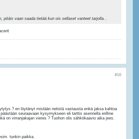
täis vaan saada tietää kun ois sellaset vanteet tarjolla...
acerit
#10
ytytys ? en löytänyt mistään netistä vastausta enkä jaksa kahtoa
ä päästään seuraavaan kysymykseen eli tarttis asennella erilline
mikä on virranjakajan vieres ? Tuohon olis sähkökaavio aika jees.
sim. tunkin paikka.