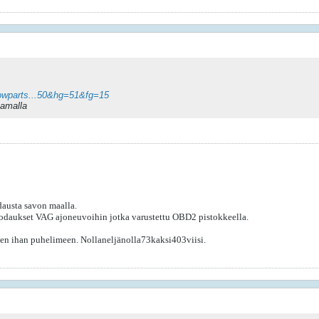
owparts...50&hg=51&fg=15
namalla
austa savon maalla.
odaukset VAG ajoneuvoihin jotka varustettu OBD2 pistokkeella.
itten ihan puhelimeen. Nollaneljänolla73kaksi403viisi.