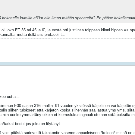
okosella kumilla e30:n alle ilman mitään spacereita? En pääse kokeilemaan, pi
 joko ET 35 tai 45 ja 6'', ja eestä otti justiinsa tolppaan kiinni hipoen => sp
nnalta, mutta itellä siis prefacelift...
kee uutta....
mmun E30 sarjan 316i mallin -91 vuoden yksilössä kärjellinen vai kärjetön s
e tulin siihen tulokseet että kärjetön koska siihenhän saa lastua yms yms. siit
na niin oonko ymmärtäny oikein et kierroslukusingnaali otetaan siitä poksilta 
a/tarkat tiedot jos joku on löytänyt.
istä vois päästä sadevettä takakontin vasemmanpuoleiseen *koloon* missä on e