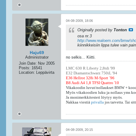
04-08-2009, 18:06
Originally posted by
Tonton
osa nr.3
http://www.realoem.com/bmw/sh
kiinnikkeisiin lippa tulee vain pai
Haju69
Administrator
no selkis... Kiitti.
Join Date:
Nov 2005
Posts:
16541
LMC 630 R Liberty 2,8tdi '99
Location:
Leppävirta
E32 Diamantschwarz 750iL '94
E36 Hellrot 328i M-Sport ´96
B8 Audi A4 1,8 TFSI Quattro '10
Vikakoodin luvut/nollaukset BMW + kood
Myös vikakoodien luku ja nollaus yms ko
Ja monimerkkitesteri löytyy myös.
Nakkaa viestiä
privalla
jos tarvetta. Tai s
04-08-2009, 20:15