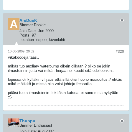
ArcDucK
Bimmer Rookie
Join Date:
Jun 2009
Posts:
97
Location:
espoo, kivenlahti
13-08-2009, 20:32
#320
vikakoodeja taas..
mikäs tuo auxliary waterpump oikein olikaan.? oliko se jokin
ilmastoinnin juttu vai mikä.. herjaa noi koodit sitä edelleenkin..
lopussa oli kylläkin vihjaus että sillä olisi huono maadoitus.? elikäs
mikä mötikkö ja missä niin voisi johtoja fressailla.
pitäisi tuota ilmastoinnin flektiäkin katsoa, ei sano mitiä nykyään.
:S
Thuppu
Bimmer Enthusiast
Join Date:
Aug 2007