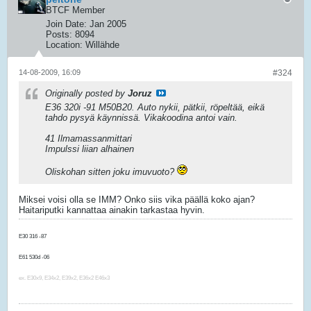
BTCF Member
Join Date:
Jan 2005
Posts:
8094
Location:
Willähde
14-08-2009, 16:09
#324
Originally posted by
Joruz
E36 320i -91 M50B20. Auto nykii, pätkii, röpeltää, eikä
tahdo pysyä käynnissä. Vikakoodina antoi vain.
41 Ilmamassanmittari
Impulssi liian alhainen
Oliskohan sitten joku imuvuoto?
Miksei voisi olla se IMM? Onko siis vika päällä koko ajan?
Haitariputki kannattaa ainakin tarkastaa hyvin.
E30 316 -87
E91 325i -06
E61 530d -06
F10 520d -14
ex. E30x9, E34x2, E39x2, E36x2 E46x3