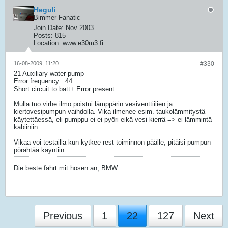
Heguli
Bimmer Fanatic
Join Date:
Nov 2003
Posts:
815
Location:
www.e30m3.fi
16-08-2009, 11:20
#330
21 Auxiliary water pump
Error frequency : 44
Short circuit to batt+ Error present
Mulla tuo virhe ilmo poistui lämppärin vesiventtiilien ja
kiertovesipumpun vaihdolla. Vika ilmenee esim. taukolämmitystä
käytettäessä, eli pumppu ei ei pyöri eikä vesi kierrä => ei lämmintä
kabiiniin.
Vikaa voi testailla kun kytkee rest toiminnon päälle, pitäisi pumpun
pörähtää käyntiin.
Die beste fahrt mit hosen an, BMW
Previous
1
22
127
Next