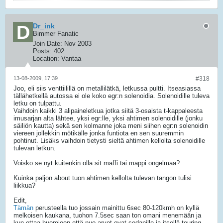
Dr_ink
Bimmer Fanatic
Join Date:
Nov 2003
Posts:
402
Location:
Vantaa
13-08-2009, 17:39
#318
Joo, eli siis venttiilillä on metallilätkä, letkussa pultti. Itseasiassa
tällähetkellä autossa ei ole koko egr:n solenoidia. Solenoidille tuleva
letku on tulpattu.
Vaihdoin kaikki 3 alipaineletkua jotka siitä 3-osaista t-kappaleesta
imusarjan alta lähtee, yksi egr:lle, yksi ahtimen solenoidille (jonku
säiliön kautta) sekä sen kolmanne joka meni siihen egr:n solenoidin
viereen jollekkin mötikälle jonka funtiota en sen suuremmin
pohtinut. Lisäks vaihdoin tietysti sieltä ahtimen kellolta solenoidille
tulevan letkun.
Voisko se nyt kuitenkin olla sit maffi tai mappi ongelmaa?
Kuinka paljon about tuon ahtimen kellolta tulevan tangon tulisi
liikkua?
Edit,
Tämän
perusteella tuo jossain mainittu 6sec 80-120kmh on kyllä
melkoisen kaukana, tuohon 7.5sec saan ton omani menemään ja
kun ottaa huomioon että nuo arvot ovat sedanille ja itsellä touring