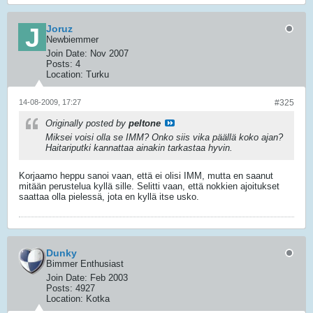
Joruz
Newbiemmer
Join Date:
Nov 2007
Posts:
4
Location:
Turku
14-08-2009, 17:27
#325
Originally posted by
peltone
Miksei voisi olla se IMM? Onko siis vika päällä koko ajan?
Haitariputki kannattaa ainakin tarkastaa hyvin.
Korjaamo heppu sanoi vaan, että ei olisi IMM, mutta en saanut
mitään perustelua kyllä sille. Selitti vaan, että nokkien ajoitukset
saattaa olla pielessä, jota en kyllä itse usko.
Dunky
Bimmer Enthusiast
Join Date:
Feb 2003
Posts:
4927
Location:
Kotka