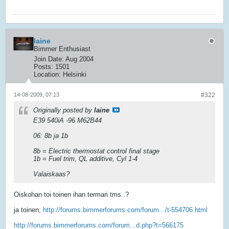
laine
Bimmer Enthusiast
Join Date:
Aug 2004
Posts:
1501
Location:
Helsinki
14-08-2009, 07:13
#322
Originally posted by
laine
E39 540iA -96 M62B44
06: 8b ja 1b
8b = Electric thermostat control final stage
1b = Fuel trim, QL additive, Cyl 1-4
Valaiskaas?
Oiskohan toi toinen ihan termari tms..?
ja toinen;
http://forums.bimmerforums.com/forum.../t-554706.html
http://forums.bimmerforums.com/forum...d.php?t=566175