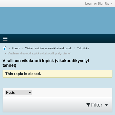
Login or Sign Up
Forum
Yleinen autoilu- ja tekniikkakeskustelu
Tekniikka
Virallinen vikakoodi topick (vikakoodikyselyt tänne!)
Virallinen vikakoodi topick (vikakoodikyselyt
tänne!)
This topic is closed.
Filter