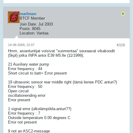
mailman
BTCF Member
Join Date:
Jul 2003
Posts:
8045
Location:
Vantaa
14-08-2009, 22:07
#328
Hmm, asiantuntijat voisivat "suomentaa" seuraavat vikakoodit
(5kpl) jotka INPA antoi E39 M5:lle (11/1999);
21 Auxiliary water pump
Error frequency : 44
Short circuit to batt+ Error present
19 ultrasonic sensor rear middle right (tämä lienee PDC anturi?)
Error frequency : 50
Open circuit
oscillationending error
Error present
1 signal error (ulkolämpötila-anturi??)
Error frequency : 7
Outside temperature 0.00 degrees C
Error not present
9 not an ASC2-message