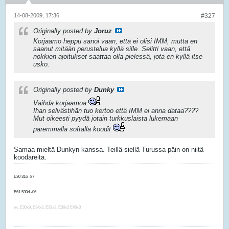
14-08-2009, 17:36
#327
Originally posted by
Joruz
Korjaamo heppu sanoi vaan, että ei olisi IMM, mutta en
saanut mitään perustelua kyllä sille. Selitti vaan, että
nokkien ajoitukset saattaa olla pielessä, jota en kyllä itse
usko.
Originally posted by
Dunky
Vaihda korjaamoa
Ihan selvästihän tuo kertoo että IMM ei anna dataa????
Mut oikeesti pyydä jotain turkkuslaista lukemaan
paremmalla softalla koodit
Samaa mieltä Dunkyn kanssa. Teillä siellä Turussa päin on niitä
koodareita.
E30 316 -87
E91 325i -06
E61 530d -06
F10 520d -14
ex. E30x9, E34x2, E39x2, E36x2 E46x3