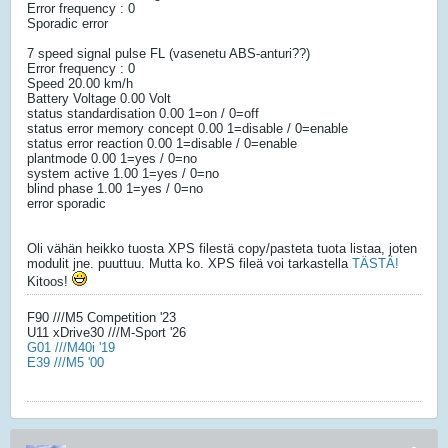
Error frequency : 0
Sporadic error
7 speed signal pulse FL (vasenetu ABS-anturi??)
Error frequency : 0
Speed 20.00 km/h
Battery Voltage 0.00 Volt
status standardisation 0.00 1=on / 0=off
status error memory concept 0.00 1=disable / 0=enable
status error reaction 0.00 1=disable / 0=enable
plantmode 0.00 1=yes / 0=no
system active 1.00 1=yes / 0=no
blind phase 1.00 1=yes / 0=no
error sporadic
Oli vähän heikko tuosta XPS filestä copy/pasteta tuota listaa, joten
modulit jne. puuttuu. Mutta ko. XPS fileä voi tarkastella
TÄSTÄ!
Kitoos!
F90 ///M5 Competition '23
U11 xDrive30 ///M-Sport '26
G01 ///M40i '19
E39 ///M5 '00