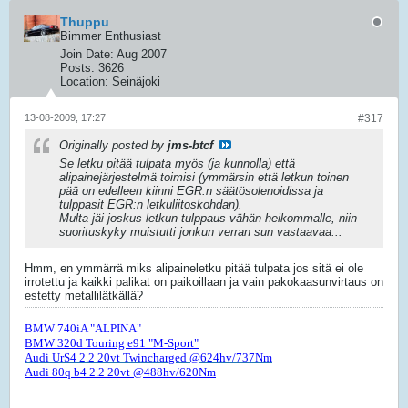
Thuppu
Bimmer Enthusiast
Join Date:
Aug 2007
Posts:
3626
Location:
Seinäjoki
13-08-2009, 17:27
#317
Originally posted by
jms-btcf
Se letku pitää tulpata myös (ja kunnolla) että
alipainejärjestelmä toimisi (ymmärsin että letkun toinen
pää on edelleen kiinni EGR:n säätösolenoidissa ja
tulppasit EGR:n letkuliitoskohdan).
Multa jäi joskus letkun tulppaus vähän heikommalle, niin
suorituskyky muistutti jonkun verran sun vastaavaa...
Hmm, en ymmärrä miks alipaineletku pitää tulpata jos sitä ei ole
irrotettu ja kaikki palikat on paikoillaan ja vain pakokaasunvirtaus on
estetty metallilätkällä?
BMW 740iA "ALPINA"
BMW 320d Touring e91 "M-Sport"
Audi UrS4 2.2 20vt Twincharged @624hv/737Nm
Audi 80q b4 2.2 20vt @488hv/620Nm