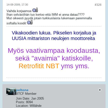
14-08-2009, 17:30
#326
Vaihda korjaamoa
Ihan selvästihän tuo kertoo että IMM ei anna dataa????
Mut oikeesti pyydä jotain turkkuslaista lukemaan paremmalla
softalla koodit
Vikakoodien lukua. Pikselien korjailua ja
UUSIA mittariston neulojen moottoreita
Myös vaativampaa koodausta,
sekä "avaimia" katiskoille,
Retrofitit NBT
yms yms.
peltone
BTCF Member
Join Date:
Jan 2005
Posts:
8094
Location:
Willähde