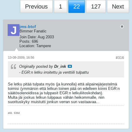
Previous
1
22
127
Next
jms-btcf
Bimmer Fanatic
Join Date:
Aug 2003
Posts:
696
Location:
Tampere
13-08-2009, 16:56
#316
Originally posted by
Dr_ink
- EGR:n letku irroitettu ja venttiili tulpattu
Se letku pitää tulpata myös (ja kunnolla) että alipainejärjestelmä
toimisi (ymmärsin että letkun toinen pää on edelleen kiinni EGR:n
säätösolenoidissa ja tulppasit EGR:n letkuliitoskohdan).
Multa jäi joskus letkun tulppaus vähän heikommalle, niin
suorituskyky muistutti jonkun verran sun vastaavaa...
e61 535d