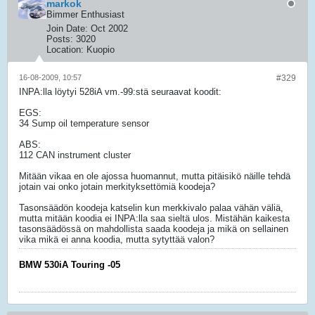
markok
Bimmer Enthusiast
Join Date:
Oct 2002
Posts:
3020
Location:
Kuopio
16-08-2009, 10:57
#329
INPA:lla löytyi 528iA vm.-99:stä seuraavat koodit:
EGS:
34 Sump oil temperature sensor
ABS:
112 CAN instrument cluster
Mitään vikaa en ole ajossa huomannut, mutta pitäisikö näille tehdä
jotain vai onko jotain merkityksettömiä koodeja?
Tasonsäädön koodeja katselin kun merkkivalo palaa vähän väliä,
mutta mitään koodia ei INPA:lla saa sieltä ulos. Mistähän kaikesta
tasonsäädössä on mahdollista saada koodeja ja mikä on sellainen
vika mikä ei anna koodia, mutta sytyttää valon?
BMW 530iA Touring -05