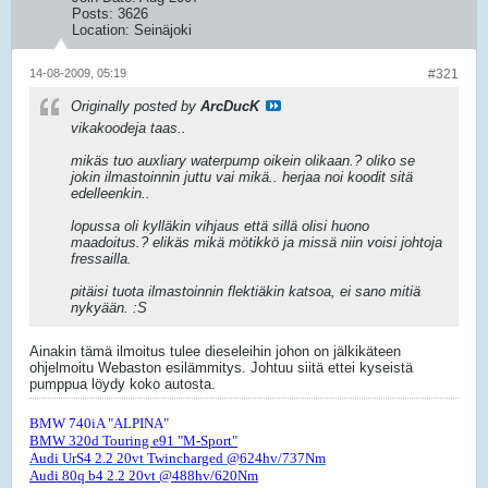
Posts:
3626
Location:
Seinäjoki
14-08-2009, 05:19
#321
Originally posted by
ArcDucK
vikakoodeja taas..
mikäs tuo auxliary waterpump oikein olikaan.? oliko se
jokin ilmastoinnin juttu vai mikä.. herjaa noi koodit sitä
edelleenkin..
lopussa oli kylläkin vihjaus että sillä olisi huono
maadoitus.? elikäs mikä mötikkö ja missä niin voisi johtoja
fressailla.
pitäisi tuota ilmastoinnin flektiäkin katsoa, ei sano mitiä
nykyään. :S
Ainakin tämä ilmoitus tulee dieseleihin johon on jälkikäteen
ohjelmoitu Webaston esilämmitys. Johtuu siitä ettei kyseistä
pumppua löydy koko autosta.
BMW 740iA "ALPINA"
BMW 320d Touring e91 "M-Sport"
Audi UrS4 2.2 20vt Twincharged @624hv/737Nm
Audi 80q b4 2.2 20vt @488hv/620Nm