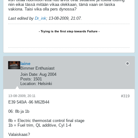
niin eikai tässä mitään vikaa olekkaan, tämä vaan on laiska
vakiona. Taisi vika olla pers dynossa?
Last edited by
Dr_ink
;
13-08-2009, 21:07
.
- Trying is the first step towards Failure -
laine
Bimmer Enthusiast
Join Date:
Aug 2004
Posts:
1501
Location:
Helsinki
13-08-2009, 20:11
#319
E39 540iA -96 M62B44
06: 8b ja 1b
8b = Electric thermostat control final stage
1b = Fuel trim, QL additive, Cyl 1-4
Valaiskaas?