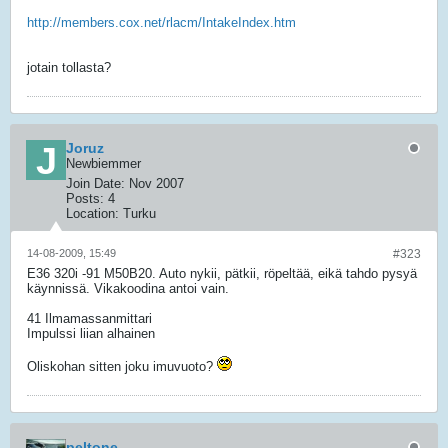
http://members.cox.net/rlacm/IntakeIndex.htm
jotain tollasta?
Joruz
Newbiemmer
Join Date:
Nov 2007
Posts:
4
Location:
Turku
14-08-2009, 15:49
#323
E36 320i -91 M50B20. Auto nykii, pätkii, röpeltää, eikä tahdo pysyä
käynnissä. Vikakoodina antoi vain.
41 Ilmamassanmittari
Impulssi liian alhainen
Oliskohan sitten joku imuvuoto?
peltone