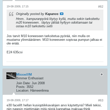
19-08-2009, 17:15
#62
Originally posted by
Kapanos
Hmm.. kampuranpyörä löytyy kyllä, mutta sekin tarkoitettu
m20 koneeseen.. täytyy jättää hyllyyn odottamaan tai
ostaa m10 tarkotettu setti
Jos tarvit M10 koneeseen tarkoitetua pyörää, niin mulla on
muutama ylinmääräinen. M10 koneeseen sopivaa pumpun jalkaa ei
ole enää.
E24 635csi
Micce///M
Bimmer Enthusiast
Join Date:
Jun 2008
Posts:
3552
Location:
Hämeenlinna
19-08-2009, 17:17
#63
e30 facelift hellan kusioptiikkavalojen arvo käytettynä? Mieli tekisi,
niin rupesin miettimään mitä niistä kannattaa maksaa:think