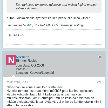
Sen tarkoitus on kertoa ruiskulle että milloin kipinä menee
siihen sylinteriin.
Kiitän! Minkälaisella systeemillä sen pitäisi olla siinä kiinni?
Last edited by
420
;
21-08-2009, 13:50
.
Reason:
editing
E46 320i -99
Niksu^^
Bimmer Rookie
Join Date:
Oct 2008
Posts:
70
Location:
Kouvola/Luumäki
21-08-2009, 10:21
#73
Nätistihän se kone + laatikko sieltä irtosi.
Nyt olis tarkotus istuttaa sinne m20b25 pata kunhan sellaisen
löydän kohtuuhintaan. Mitä kaikkea tarvii vaihtaa kun
muutoskatsastaa, jarrut, etutolpat, muuta kaikkea? Mistään en
mitään yleispätevää listaa löytänyt, vai onko se konttoristakin kiinni
että mitä ne vaatii?