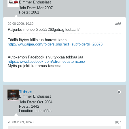
Bimmer Enthusiast
Join Date:
Mar 2007
Posts:
2861
20-08-2009, 10:39
#66
Paljonko menee ölppää 260getrag lootaan?
Täällä löytyy kiilloitus harrastukseni
http://www.aijaa.com/folders.php?act=subfolder&i=28873
Autokerhon Facebook sivu tykkää tökkää jaa
https://www.facebook.com/xtremecustomcars/
Myös projekti kertomus fasessa
Tuiske
Bimmer Enthusiast
Join Date:
Oct 2004
Posts:
1442
Location:
Lempäälä
20-08-2009, 10:43
#67