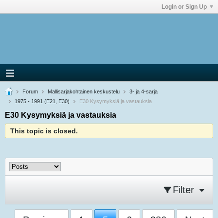
Login or Sign Up
Forum
Mallisarjakohtainen keskustelu
3- ja 4-sarja
1975 - 1991 (E21, E30)
E30 Kysymyksiä ja vastauksia
E30 Kysymyksiä ja vastauksia
This topic is closed.
Filter