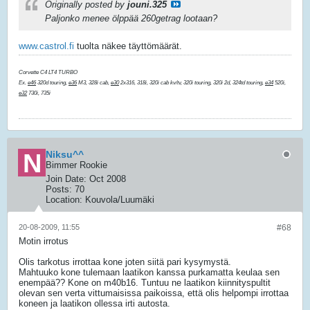
Originally posted by
jouni.325
Paljonko menee ölppää 260getrag lootaan?
www.castrol.fi
tuolta näkee täyttömäärät.
Corvette C4 LT4 TURBO
Ex.
e46
320d touring,
e36
M3, 328i cab,
e30
2x316, 318i, 320i cab kv/tv, 320i touring, 320i 2d, 324td touring,
e34
520i,
e32
730i, 735i
Niksu^^
Bimmer Rookie
Join Date:
Oct 2008
Posts:
70
Location:
Kouvola/Luumäki
20-08-2009, 11:55
#68
Motin irrotus
Olis tarkotus irrottaa kone joten siitä pari kysymystä.
Mahtuuko kone tulemaan laatikon kanssa purkamatta keulaa sen
enempää?? Kone on m40b16. Tuntuu ne laatikon kiinnityspultit
olevan sen verta vittumaisissa paikoissa, että olis helpompi irrottaa
koneen ja laatikon ollessa irti autosta.