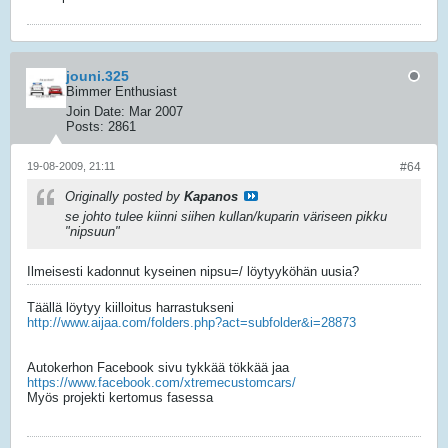
jouni.325
Bimmer Enthusiast
Join Date:
Mar 2007
Posts:
2861
19-08-2009, 21:11
#64
Originally posted by
Kapanos
se johto tulee kiinni siihen kullan/kuparin väriseen pikku
"nipsuun"
Ilmeisesti kadonnut kyseinen nipsu=/ löytyyköhän uusia?
Täällä löytyy kiilloitus harrastukseni
http://www.aijaa.com/folders.php?act=subfolder&i=28873
Autokerhon Facebook sivu tykkää tökkää jaa
https://www.facebook.com/xtremecustomcars/
Myös projekti kertomus fasessa