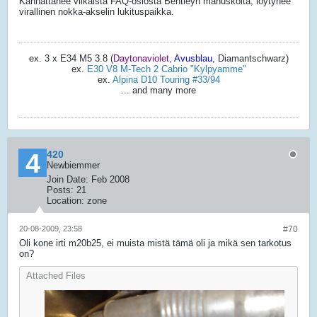
Kannattanee vilkaista FAQ-osiosta Bentleyn manuskoita, löytynee
virallinen nokka-akselin lukituspaikka.
ex. 3 x E34 M5 3.8 (
Daytonaviolet,
Avusblau,
Diamantschwarz)
ex.
E30 V8 M-Tech 2 Cabrio "Kylpyamme"
ex.
Alpina D10 Touring #33/94
... and many more
420
Newbiemmer
Join Date:
Feb 2008
Posts:
21
Location:
zone
20-08-2009, 23:58
#70
Oli kone irti m20b25, ei muista mistä tämä oli ja mikä sen tarkotus
on?
Attached Files