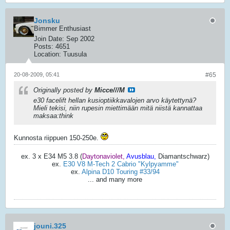
Jonsku
Bimmer Enthusiast
Join Date:
Sep 2002
Posts:
4651
Location:
Tuusula
20-08-2009, 05:41
#65
Originally posted by
Micce///M
e30 facelift hellan kusioptiikkavalojen arvo käytettynä?
Mieli tekisi, niin rupesin miettimään mitä niistä kannattaa
maksaa:think
Kunnosta riippuen 150-250e.
ex. 3 x E34 M5 3.8 (
Daytonaviolet,
Avusblau,
Diamantschwarz)
ex.
E30 V8 M-Tech 2 Cabrio "Kylpyamme"
ex.
Alpina D10 Touring #33/94
... and many more
jouni.325