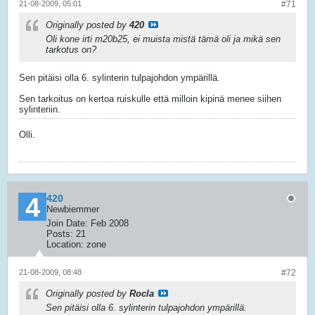
21-08-2009, 05:01
#71
Originally posted by
420
Oli kone irti m20b25, ei muista mistä tämä oli ja mikä sen
tarkotus on?
Sen pitäisi olla 6. sylinterin tulpajohdon ympärillä.
Sen tarkoitus on kertoa ruiskulle että milloin kipinä menee siihen
sylinteriin.
Olli.
420
Newbiemmer
Join Date:
Feb 2008
Posts:
21
Location:
zone
21-08-2009, 08:48
#72
Originally posted by
Rocla
Sen pitäisi olla 6. sylinterin tulpajohdon ympärillä.