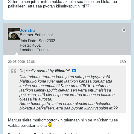
Sitten toinen juttu, miten nokka-akselin saa helpoiten blokattua
paikalleen, että saa pyörän kiinnityspultin irti??
Jonsku
Bimmer Enthusiast
Join Date:
Sep 2002
Posts:
4651
Location:
Tuusula
20-08-2009, 12:06
#69
Originally posted by
Niksu^^
Olis tarkotus irrottaa kone joten siitä pari kysymystä.
Mahtuuko kone tulemaan laatikon kanssa purkamatta
keulaa sen enempää?? Kone on m40b16. Tuntuu ne
laatikon kiinnityspultit olevan sen verta vittumaisissa
paikoissa, että olis helpompi irrottaa koneen ja laatikon
ollessa irti autosta.
Sitten toinen juttu, miten nokka-akselin saa helpoiten
blokattua paikalleen, että saa pyörän kiinnityspultin irti??
Mahtuu sieltä mörkömoottorikin tulemaan niin se M40:hän tulee
vaikka poikittain sieltä