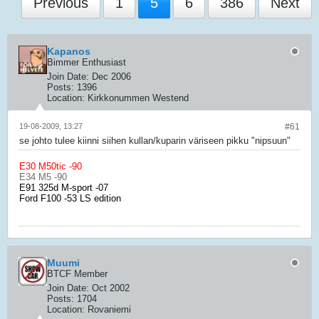
Previous
1
5
6
386
Next
Kapanos
Bimmer Enthusiast
Join Date:
Dec 2006
Posts:
1396
Location:
Kirkkonummen Westend
19-08-2009, 13:27
#61
se johto tulee kiinni siihen kullan/kuparin väriseen pikku "nipsuun"
E30 M50tic -90
E34 M5 -90
E91 325d M-sport -07
Ford F100 -53 LS edition
Muumi
BTCF Member
Join Date:
Oct 2002
Posts:
1704
Location:
Rovaniemi