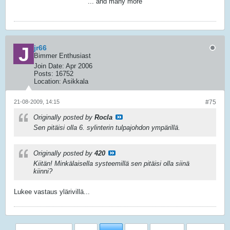
... and many more
jr66
Bimmer Enthusiast
Join Date:
Apr 2006
Posts:
16752
Location:
Asikkala
21-08-2009, 14:15
#75
Originally posted by
Rocla
Sen pitäisi olla 6. sylinterin tulpajohdon ympärillä.
Originally posted by
420
Kiitän! Minkälaisella systeemillä sen pitäisi olla siinä
kiinni?
Lukee vastaus ylärivillä...