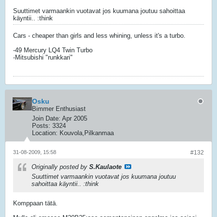
Suuttimet varmaankin vuotavat jos kuumana joutuu sahoittaa
käyntii.. :think
Cars - cheaper than girls and less whining, unless it's a turbo.
-49 Mercury LQ4 Twin Turbo
-Mitsubishi "runkkari"
Osku
Bimmer Enthusiast
Join Date:
Apr 2005
Posts:
3324
Location:
Kouvola,Pilkanmaa
31-08-2009, 15:58
#132
Originally posted by
S.Kaulaote
Suuttimet varmaankin vuotavat jos kuumana joutuu
sahoittaa käyntii.. :think
Komppaan tätä.