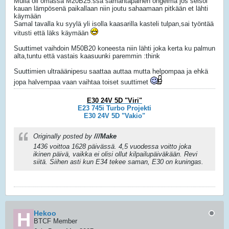
Mulla oli omassa M20B25:ssa samantapainen ongelma jos seisoi
kauan lämpösenä paikallaan niin joutu sahaamaan pitkään et lähti
käymään
Samal tavalla ku syylä yli isolla kaasarilla kasteli tulpan,sai työntää
vitusti että läks käymään
Suuttimet vaihdoin M50B20 koneesta niin lähti joka kerta ku palmun
alta,tuntu että vastais kaasuunki paremmin :think
Suuttimien ultraäänipesu saattaa auttaa mutta helpompaa ja ehkä
jopa halvempaa vaan vaihtaa toiset suuttimet
E30 24V 5D "Viri"
E23 745i Turbo Projekti
E30 24V 5D "Vakio"
Originally posted by
///Make
1436 voittoa 1628 päivässä. 4,5 vuodessa voitto joka
ikinen päivä, vaikka ei olisi ollut kilpailupäiväkään. Revi
siitä. Siihen asti kun E34 tekee saman, E30 on kuningas.
Hekoo
BTCF Member