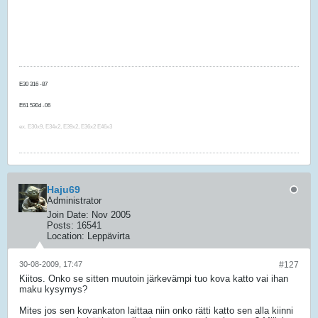
E30 316 -87
E91 325i -06
E61 530d -06
F10 520d -14
ex. E30x9, E34x2, E39x2, E36x2 E46x3
Haju69
Administrator
Join Date:
Nov 2005
Posts:
16541
Location:
Leppävirta
30-08-2009, 17:47
#127
Kiitos. Onko se sitten muutoin järkevämpi tuo kova katto vai ihan
maku kysymys?
Mites jos sen kovankaton laittaa niin onko rätti katto sen alla kiinni