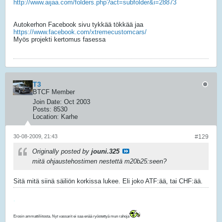
http://www.aijaa.com/folders.php?act=subfolder&i=28873
Autokerhon Facebook sivu tykkää tökkää jaa
https://www.facebook.com/xtremecustomcars/
Myös projekti kertomus fasessa
T3
BTCF Member
Join Date:
Oct 2003
Posts:
8530
Location:
Karhe
30-08-2009, 21:43
#129
Originally posted by
jouni.325
mitä ohjaustehostimen nestettä m20b25:seen?
Sitä mitä siinä säiliön korkissa lukee. Eli joko ATF:ää, tai CHF:ää.
.
Erosin ammattiliitosta. Nyt vassarit ei saa enää ryöstettyä mun rahoja