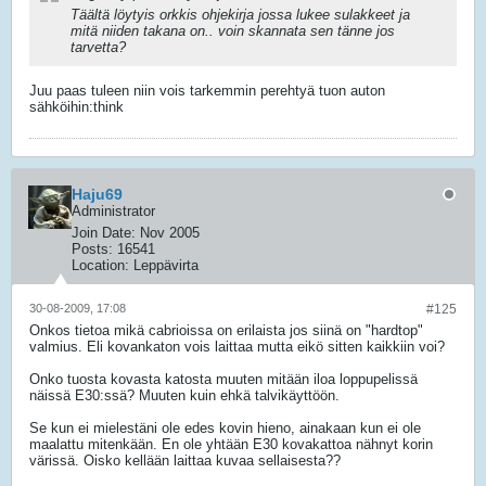
Täältä löytyis orkkis ohjekirja jossa lukee sulakkeet ja
mitä niiden takana on.. voin skannata sen tänne jos
tarvetta?
Juu paas tuleen niin vois tarkemmin perehtyä tuon auton
sähköihin:think
Haju69
Administrator
Join Date:
Nov 2005
Posts:
16541
Location:
Leppävirta
30-08-2009, 17:08
#125
Onkos tietoa mikä cabrioissa on erilaista jos siinä on "hardtop"
valmius. Eli kovankaton vois laittaa mutta eikö sitten kaikkiin voi?
Onko tuosta kovasta katosta muuten mitään iloa loppupelissä
näissä E30:ssä? Muuten kuin ehkä talvikäyttöön.
Se kun ei mielestäni ole edes kovin hieno, ainakaan kun ei ole
maalattu mitenkään. En ole yhtään E30 kovakattoa nähnyt korin
värissä. Oisko kellään laittaa kuvaa sellaisesta??