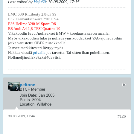
Last edited by
Haju69
;
30-08-2009, 17:15
.
LMC 630 R Liberty 2,8tdi '99
E32 Diamantschwarz 750iL '94
E36 Hellrot 328i M-Sport ´96
B8 Audi A4 1,8 TFSI Quattro '10
Vikakoodin luvut/nollaukset BMW + koodausta savon maalla.
Myös vikakoodien luku ja nollaus yms koodaukset VAG ajoneuvoihin
jotka varustettu OBD2 pistokkeella.
Ja monimerkkitesteri löytyy myös.
Nakkaa viestiä
privalla
jos tarvetta. Tai sitten ihan puhelimeen.
Nollaneljänolla73kaksi403viisi.
peltone
BTCF Member
Join Date:
Jan 2005
Posts:
8094
Location:
Willähde
30-08-2009, 17:44
#126