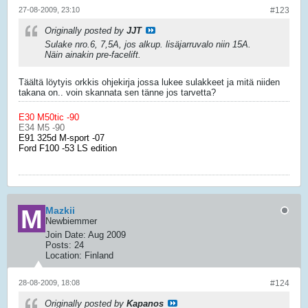
27-08-2009, 23:10
#123
Originally posted by
JJT
Sulake nro.6, 7,5A, jos alkup. lisäjarruvalo niin 15A.
Näin ainakin pre-facelift.
Täältä löytyis orkkis ohjekirja jossa lukee sulakkeet ja mitä niiden
takana on.. voin skannata sen tänne jos tarvetta?
E30 M50tic -90
E34 M5 -90
E91 325d M-sport -07
Ford F100 -53 LS edition
Mazkii
Newbiemmer
Join Date:
Aug 2009
Posts:
24
Location:
Finland
28-08-2009, 18:08
#124
Originally posted by
Kapanos