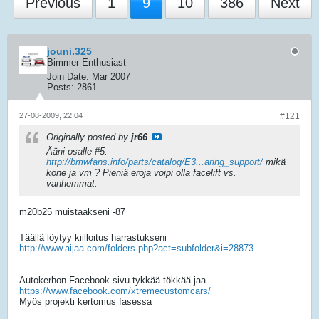
Previous
1
9
10
386
Next
jouni.325
Bimmer Enthusiast
Join Date:
Mar 2007
Posts:
2861
27-08-2009, 22:04
#121
Originally posted by
jr66
Ääni osalle #5:
http://bmwfans.info/parts/catalog/E3...aring_support/
mikä
kone ja vm ? Pieniä eroja voipi olla facelift vs.
vanhemmat.
m20b25 muistaakseni -87
Täällä löytyy kiilloitus harrastukseni
http://www.aijaa.com/folders.php?act=subfolder&i=28873
Autokerhon Facebook sivu tykkää tökkää jaa
https://www.facebook.com/xtremecustomcars/
Myös projekti kertomus fasessa