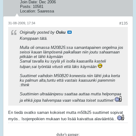
Join Date:
Dec 2006
Posts:
10581
Location:
Saaressa
31-08-2009, 17:34
#135
Originally posted by
Osku
Komppaan tätä.
Mulla oli omassa M20B25:ssa samantapainen ongelma jos
seisoi kauan lämpösenä paikallaan niin joutu sahaamaan
pitkään et lähti käymään
Samal tavalla ku syylä yli isolla kaasarilla kasteli
tulpan,sai työntää vitusti että läks käymään
Suuttimet vaihdoin M50B20 koneesta niin lähti joka kerta
ku palmun alta,tuntu että vastais kaasuunki paremmin
:think
Suuttimien ultraäänipesu saattaa auttaa mutta helpompaa
ja ehkä jopa halvempaa vaan vaihtaa toiset suuttimet
En tiedä ovatko saman kokoiset mutta m50b25 suuttimet sopivat
myös.. Isojenpoikien mukaan tuo lisää kaivattua alavääntöä..
duke's garage: