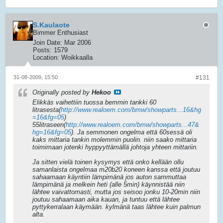
S.Kaulaote
Bimmer Enthusiast
Join Date:
Mar 2006
Posts:
1579
Location:
Woikkaalla
31-08-2009, 15:50
#131
Originally posted by
Hekoo
Elikkäs vaihettiin tuossa bemmin tankki 60
litrasesta(
http://www.realoem.com/bmw/showparts...16&hg
=16&fg=05
)
55litraseen(
http://www.realoem.com/bmw/showparts...47&
hg=16&fg=05
). Ja semmonen ongelma että 60sessä oli
kaks mittaria tankin molemmin puolin. niin saako mittaria
toimimaan jotenki hyppyyttämällä johtoja yhteen mittariin.
Ja sitten vielä toinen kysymys että onko kellään ollu
samanlaista ongelmaa m20b20 koneen kanssa että joutuu
sahaamaan käyntiin lämpimänä jos auton sammuttaa
lämpimänä ja melkein heti (alle 5min) käynnistää niin
lähtee vaivattomasti, mutta jos seisoo jonku 10-20min niin
joutuu sahaamaan aika kauan, ja tuntuu että lähtee
pyttykerralaan käymään. kylmänä taas lähtee kuin palmun
alta.