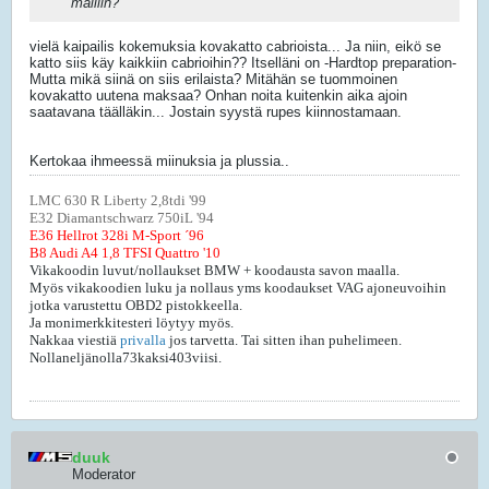
malliin?
vielä kaipailis kokemuksia kovakatto cabrioista... Ja niin, eikö se
katto siis käy kaikkiin cabrioihin?? Itselläni on -Hardtop preparation-
Mutta mikä siinä on siis erilaista? Mitähän se tuommoinen
kovakatto uutena maksaa? Onhan noita kuitenkin aika ajoin
saatavana täälläkin... Jostain syystä rupes kiinnostamaan.
Kertokaa ihmeessä miinuksia ja plussia..
LMC 630 R Liberty 2,8tdi '99
E32 Diamantschwarz 750iL '94
E36 Hellrot 328i M-Sport ´96
B8 Audi A4 1,8 TFSI Quattro '10
Vikakoodin luvut/nollaukset BMW + koodausta savon maalla.
Myös vikakoodien luku ja nollaus yms koodaukset VAG ajoneuvoihin
jotka varustettu OBD2 pistokkeella.
Ja monimerkkitesteri löytyy myös.
Nakkaa viestiä
privalla
jos tarvetta. Tai sitten ihan puhelimeen.
Nollaneljänolla73kaksi403viisi.
duuk
Moderator