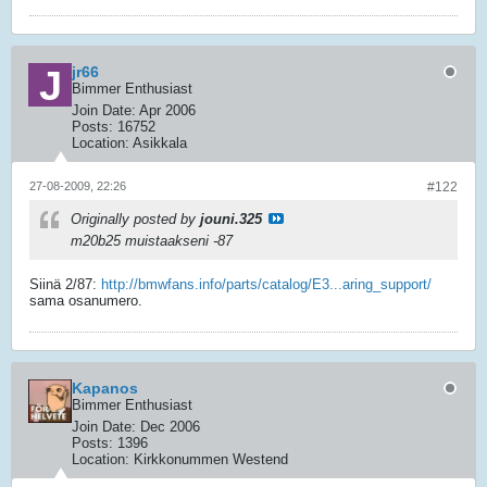
jr66
Bimmer Enthusiast
Join Date:
Apr 2006
Posts:
16752
Location:
Asikkala
27-08-2009, 22:26
#122
Originally posted by
jouni.325
m20b25 muistaakseni -87
Siinä 2/87:
http://bmwfans.info/parts/catalog/E3...aring_support/
sama osanumero.
Kapanos
Bimmer Enthusiast
Join Date:
Dec 2006
Posts:
1396
Location:
Kirkkonummen Westend