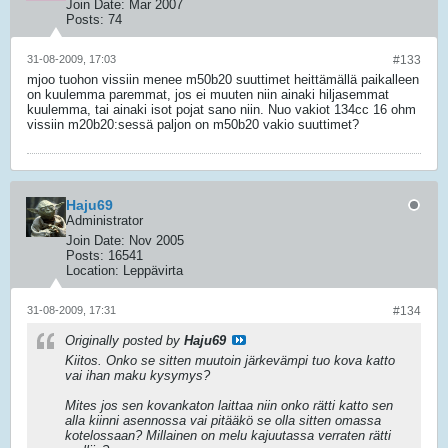
Join Date:
Mar 2007
Posts:
74
31-08-2009, 17:03
#133
mjoo tuohon vissiin menee m50b20 suuttimet heittämällä paikalleen
on kuulemma paremmat, jos ei muuten niin ainaki hiljasemmat
kuulemma, tai ainaki isot pojat sano niin. Nuo vakiot 134cc 16 ohm
vissiin m20b20:sessä paljon on m50b20 vakio suuttimet?
Haju69
Administrator
Join Date:
Nov 2005
Posts:
16541
Location:
Leppävirta
31-08-2009, 17:31
#134
Originally posted by
Haju69
Kiitos. Onko se sitten muutoin järkevämpi tuo kova katto
vai ihan maku kysymys?
Mites jos sen kovankaton laittaa niin onko rätti katto sen
alla kiinni asennossa vai pitääkö se olla sitten omassa
kotelossaan? Millainen on melu kajuutassa verraten rätti