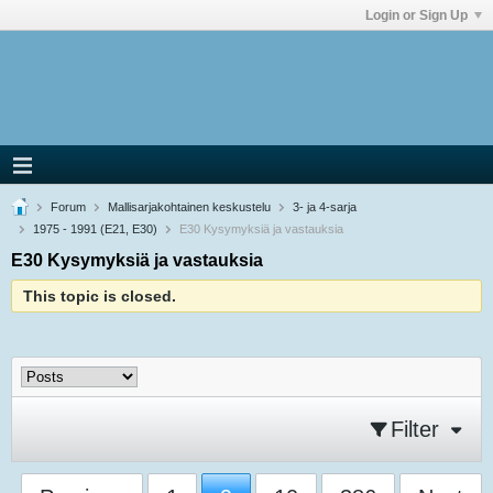
Login or Sign Up
Forum
Mallisarjakohtainen keskustelu
3- ja 4-sarja
1975 - 1991 (E21, E30)
E30 Kysymyksiä ja vastauksia
E30 Kysymyksiä ja vastauksia
This topic is closed.
Filter