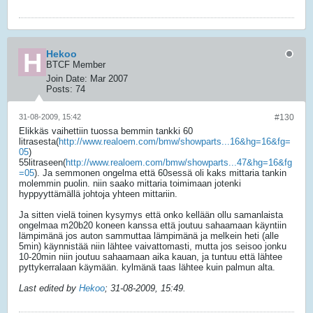
Hekoo
BTCF Member
Join Date:
Mar 2007
Posts:
74
31-08-2009, 15:42
#130
Elikkäs vaihettiin tuossa bemmin tankki 60
litrasesta(
http://www.realoem.com/bmw/showparts...16&hg=16&fg=
05
)
55litraseen(
http://www.realoem.com/bmw/showparts...47&hg=16&fg
=05
). Ja semmonen ongelma että 60sessä oli kaks mittaria tankin
molemmin puolin. niin saako mittaria toimimaan jotenki
hyppyyttämällä johtoja yhteen mittariin.
Ja sitten vielä toinen kysymys että onko kellään ollu samanlaista
ongelmaa m20b20 koneen kanssa että joutuu sahaamaan käyntiin
lämpimänä jos auton sammuttaa lämpimänä ja melkein heti (alle
5min) käynnistää niin lähtee vaivattomasti, mutta jos seisoo jonku
10-20min niin joutuu sahaamaan aika kauan, ja tuntuu että lähtee
pyttykerralaan käymään. kylmänä taas lähtee kuin palmun alta.
Last edited by
Hekoo
;
31-08-2009, 15:49
.