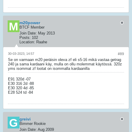
m20power
BTCF Member
Join Date:
May 2013
Posts:
102
Location:
Raahe
30-03-2023, 14:57
#89
Se on varmaan m20 peräisin oleva zf eli s5-16 mikä vastaa getrag
240 ja sama kardaani käy, mulla on ollu molemmat käytössä. 320z
yms isommat zf lootat on isommalla kardaanilla
E91 320d -07
E30 316 2d -88
E30 320 4d -85
E28 524 td -84
greivi
Bimmer Rookie
Join Date:
Aug 2009