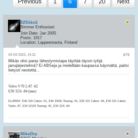
Previous
1
6
7
20
Next
525iiäxä
Bimmer Enthusiast
Join Date:
Jan 2005
Posts:
1917
Location:
Lappeenranta, Finland
03-03-2023, 14:22
#76
Mikäs olisi paras lähestymistapa täyttää täysin tyhjä
jarrujärjestelmä? Ei ABSeja ja mielellään kaupassa käymättä, paitsi
tietysti nestettä...
Volvo V70 2.4T -02
E30 323i -84 (taas)
Ex-BMW: E46 320 Cabrio -01, E46 330Xi Touring -01, E36 325 Cabrio -94, E30 325 Cabrio
Turbo -87, E34 525iX Touring -92, E30 323i -84
MikeDry