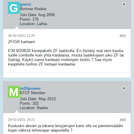
greivi
Bimmer Rookie
Join Date:
Aug 2009
Posts:
176
Location:
Laihia
26-03-2023, 12:29
#85
ZF/GR kartaani
E30 M20B20 konepaketti ZF laatikolla. En löytäny real oem kautta
tuolle combolle kuin yhtä kardaania, muuta laatikkojaon joko ZF tai
Getrag. Käykö sama kardaani molempiin lootiin ? Saa myös
kaupitella tuohon ZF lootaan kardaania.
m20power
BTCF Member
Join Date:
May 2013
Posts:
102
Location:
Raahe
29-03-2023, 19:21
#86
Kuuluuko absien ja takana levyjarrujen kans olla se paineensäädin
linjan välissä tehostajan alapuolella ?