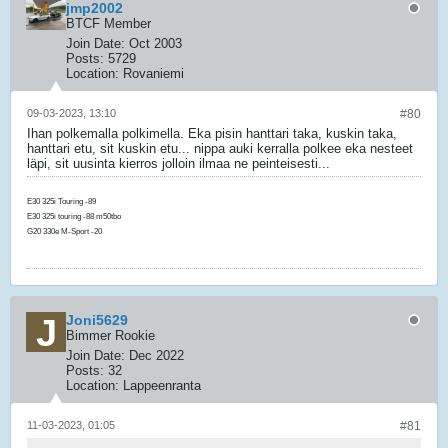
jmp2002
BTCF Member
Join Date:
Oct 2003
Posts:
5729
Location:
Rovaniemi
09-03-2023, 13:10
#80
Ihan polkemalla polkimella. Eka pisin hanttari taka, kuskin taka,
hanttari etu, sit kuskin etu... nippa auki kerralla polkee eka nesteet
läpi, sit uusinta kierros jolloin ilmaa ne peinteisesti...
E30 325i Touring -89
E30 325i touring -88 m50tbo
G20 330e M-Sport -20
Joni5629
Bimmer Rookie
Join Date:
Dec 2022
Posts:
32
Location:
Lappeenranta
11-03-2023, 01:05
#81