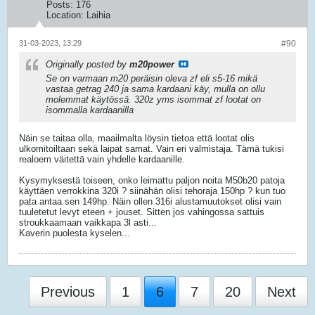
Posts:
176
Location:
Laihia
31-03-2023, 13:29
#90
Originally posted by
m20power
Se on varmaan m20 peräisin oleva zf eli s5-16 mikä
vastaa getrag 240 ja sama kardaani käy, mulla on ollu
molemmat käytössä. 320z yms isommat zf lootat on
isommalla kardaanilla
Näin se taitaa olla, maailmalta löysin tietoa että lootat olis
ulkomitoiltaan sekä laipat samat. Vain eri valmistaja. Tämä tukisi
realoem väitettä vain yhdelle kardaanille.
Kysymyksestä toiseen, onko leimattu paljon noita M50b20 patoja
käyttäen verrokkina 320i ? siinähän olisi tehoraja 150hp ? kun tuo
pata antaa sen 149hp. Näin ollen 316i alustamuutokset olisi vain
tuuletetut levyt eteen + jouset. Sitten jos vahingossa sattuis
stroukkaamaan vaikkapa 3l asti...
Kaverin puolesta kyselen...
Previous
1
6
7
20
Next