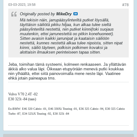
03-03-2023, 19:58
#78
Originally posted by
MikeDry
Mä tekisin näin, jarrupääsylinteriltä putket löysällä,
täyttäisin säiliötä pikku hiljaa, kun alkaa tulee sieltä
pääsylinteriltä nestettä, niin putket kiinni(toki suojaus
muutenkin, ettei jarrunestettä oo pitkin konehuoneet).
Sitten avaisin kaikki jarrunipat ja kaataisin säiliöön
nestettä, kunnes nestettä alkaa tulee nipoista, sitten nipat
kiinni, säiliö täyteen, polkisin polkimen kovaksi ja
alottaisin ilmauksen perinteiseen tapaa sitten.
Jeba, toimihan tämä systeemi, kolmeen renkaaseen. Ja yllättävän
äkkiä alko valua läpi. Oikeaan etupyörään menevä putki koukkaa
niin ylhäältä, ettei siitä painovoimalla mene neste läpi. Vaatinee
ehkä jotain paineapua tms.
Volvo V70 2.4T -02
E30 323i -84 (taas)
Ex-BMW: E46 320 Cabrio -01, E46 330Xi Touring -01, E36 325 Cabrio -94, E30 325 Cabrio
Turbo -87, E34 525iX Touring -92, E30 323i -84