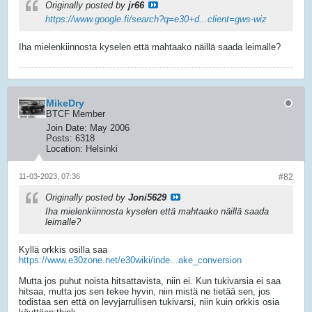
Originally posted by
jr66
https://www.google.fi/search?q=e30+d...client=gws-wiz
Iha mielenkiinnosta kyselen että mahtaako näillä saada leimalle?
MikeDry
BTCF Member
Join Date:
May 2006
Posts:
6318
Location:
Helsinki
11-03-2023, 07:36
#82
Originally posted by
Joni5629
Iha mielenkiinnosta kyselen että mahtaako näillä saada
leimalle?
Kyllä orkkis osilla saa
https://www.e30zone.net/e30wiki/inde...ake_conversion
Mutta jos puhut noista hitsattavista, niin ei. Kun tukivarsia ei saa
hitsaa, mutta jos sen tekee hyvin, niin mistä ne tietää sen, jos
todistaa sen että on levyjarrullisen tukivarsi, niin kuin orkkis osia