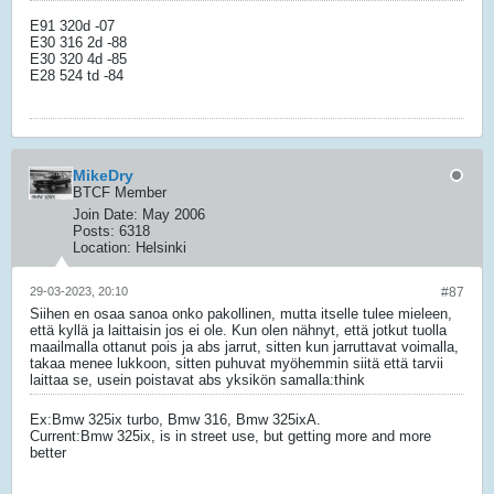
E91 320d -07
E30 316 2d -88
E30 320 4d -85
E28 524 td -84
MikeDry
BTCF Member
Join Date:
May 2006
Posts:
6318
Location:
Helsinki
29-03-2023, 20:10
#87
Siihen en osaa sanoa onko pakollinen, mutta itselle tulee mieleen,
että kyllä ja laittaisin jos ei ole. Kun olen nähnyt, että jotkut tuolla
maailmalla ottanut pois ja abs jarrut, sitten kun jarruttavat voimalla,
takaa menee lukkoon, sitten puhuvat myöhemmin siitä että tarvii
laittaa se, usein poistavat abs yksikön samalla:think
Ex:Bmw 325ix turbo, Bmw 316, Bmw 325ixA.
Current:Bmw 325ix, is in street use, but getting more and more
better