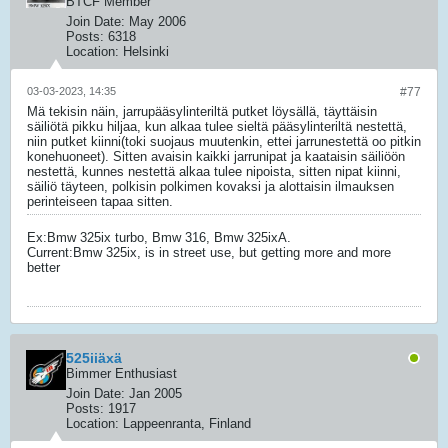
BTCF Member
Join Date:
May 2006
Posts:
6318
Location:
Helsinki
03-03-2023, 14:35
#77
Mä tekisin näin, jarrupääsylinteriltä putket löysällä, täyttäisin
säiliötä pikku hiljaa, kun alkaa tulee sieltä pääsylinteriltä nestettä,
niin putket kiinni(toki suojaus muutenkin, ettei jarrunestettä oo pitkin
konehuoneet). Sitten avaisin kaikki jarrunipat ja kaataisin säiliöön
nestettä, kunnes nestettä alkaa tulee nipoista, sitten nipat kiinni,
säiliö täyteen, polkisin polkimen kovaksi ja alottaisin ilmauksen
perinteiseen tapaa sitten.
Ex:Bmw 325ix turbo, Bmw 316, Bmw 325ixA.
Current:Bmw 325ix, is in street use, but getting more and more
better
525iiäxä
Bimmer Enthusiast
Join Date:
Jan 2005
Posts:
1917
Location:
Lappeenranta, Finland