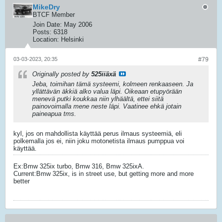
MikeDry
BTCF Member
Join Date:
May 2006
Posts:
6318
Location:
Helsinki
03-03-2023, 20:35
#79
Originally posted by
525iiäxä
Jeba, toimihan tämä systeemi, kolmeen renkaaseen. Ja
yllättävän äkkiä alko valua läpi. Oikeaan etupyörään
menevä putki koukkaa niin ylhäältä, ettei siitä
painovoimalla mene neste läpi. Vaatinee ehkä jotain
paineapua tms.
kyl, jos on mahdollista käyttää perus ilmaus systeemiä, eli
polkemalla jos ei, niin joku motonetista ilmaus pumppua voi
käyttää.
Ex:Bmw 325ix turbo, Bmw 316, Bmw 325ixA.
Current:Bmw 325ix, is in street use, but getting more and more
better