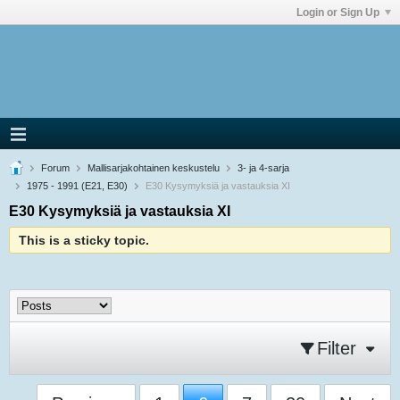
Login or Sign Up
Forum
Mallisarjakohtainen keskustelu
3- ja 4-sarja
1975 - 1991 (E21, E30)
E30 Kysymyksiä ja vastauksia XI
E30 Kysymyksiä ja vastauksia XI
This is a sticky topic.
Filter