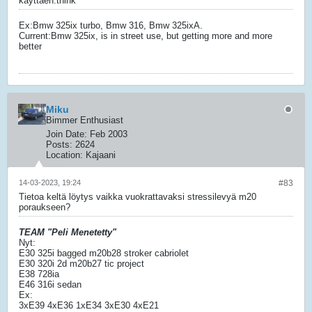
käyttäen:think
Ex:Bmw 325ix turbo, Bmw 316, Bmw 325ixA.
Current:Bmw 325ix, is in street use, but getting more and more
better
Miku
Bimmer Enthusiast
Join Date:
Feb 2003
Posts:
2624
Location:
Kajaani
14-03-2023, 19:24
#83
Tietoa keltä löytys vaikka vuokrattavaksi stressilevyä m20
poraukseen?
TEAM "Peli Menetetty"
Nyt:
E30 325i bagged m20b28 stroker cabriolet
E30 320i 2d m20b27 tic project
E38 728ia
E46 316i sedan
Ex:
3xE39 4xE36 1xE34 3xE30 4xE21