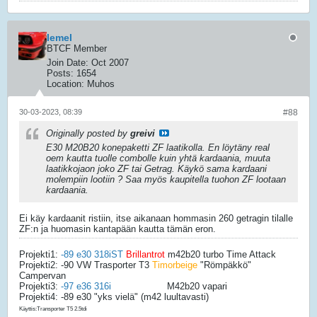
Iemel
BTCF Member
Join Date:
Oct 2007
Posts:
1654
Location:
Muhos
30-03-2023, 08:39
#88
Originally posted by
greivi
E30 M20B20 konepaketti ZF laatikolla. En löytäny real
oem kautta tuolle combolle kuin yhtä kardaania, muuta
laatikkojaon joko ZF tai Getrag. Käykö sama kardaani
molempiin lootiin ? Saa myös kaupitella tuohon ZF lootaan
kardaania.
Ei käy kardaanit ristiin, itse aikanaan hommasin 260 getragin tilalle
ZF:n ja huomasin kantapään kautta tämän eron.
Projekti1:
-89 e30 318iST
Brillantrot
m42b20 turbo Time Attack
Projekti2: -90 VW Trasporter T3
Timorbeige
"Römpäkkö"
Campervan
Projekti3:
-97 e36 316i
Alpinweiß III
M42b20 vapari
Projekti4: -89 e30 "yks vielä" (m42 luultavasti)
Käyttis:Transporter T5 2.5tdi