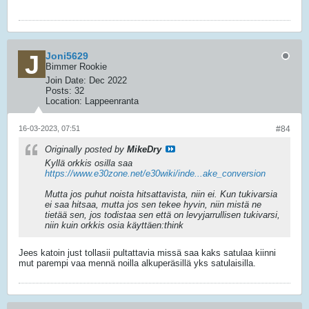
Joni5629
Bimmer Rookie
Join Date:
Dec 2022
Posts:
32
Location:
Lappeenranta
16-03-2023, 07:51
#84
Originally posted by
MikeDry
Kyllä orkkis osilla saa
https://www.e30zone.net/e30wiki/inde...ake_conversion
Mutta jos puhut noista hitsattavista, niin ei. Kun tukivarsia
ei saa hitsaa, mutta jos sen tekee hyvin, niin mistä ne
tietää sen, jos todistaa sen että on levyjarrullisen tukivarsi,
niin kuin orkkis osia käyttäen:think
Jees katoin just tollasii pultattavia missä saa kaks satulaa kiinni
mut parempi vaa mennä noilla alkuperäsillä yks satulaisilla.