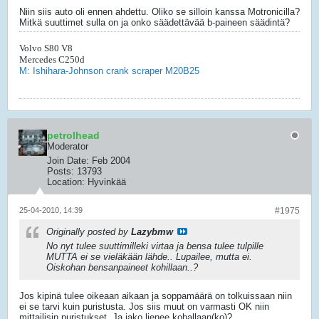
Niin siis auto oli ennen ahdettu. Oliko se silloin kanssa Motronicilla?
Mitkä suuttimet sulla on ja onko säädettävää b-paineen säädintä?
Volvo S80 V8
Mercedes C250d
M: Ishihara-Johnson crank scraper M20B25
petrolhead
Moderator
Join Date:
Feb 2004
Posts:
13793
Location:
Hyvinkää
25-04-2010, 14:39
#1975
Originally posted by
Lazybmw
No nyt tulee suuttimilleki virtaa ja bensa tulee tulpille
MUTTA ei se vieläkään lähde.. Lupailee, mutta ei.
Oiskohan bensanpaineet kohillaan..?
Jos kipinä tulee oikeaan aikaan ja soppamäärä on tolkuissaan niin
ei se tarvi kuin puristusta. Jos siis muut on varmasti OK niin
mittailisin puristukset. Ja jako lienee kohallaan(ko)?