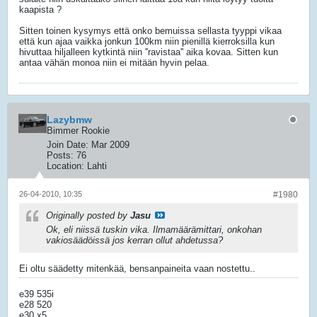
kaapista ?
Sitten toinen kysymys että onko bemuissa sellasta tyyppi vikaa
että kun ajaa vaikka jonkun 100km niin pienillä kierroksilla kun
hivuttaa hiljalleen kytkintä niin ''ravistaa'' aika kovaa. Sitten kun
antaa vähän monoa niin ei mitään hyvin pelaa.
Lazybmw
Bimmer Rookie
Join Date:
Mar 2009
Posts:
76
Location:
Lahti
26-04-2010, 10:35
#1980
Originally posted by
Jasu
Ok, eli niissä tuskin vika. Ilmamäärämittari, onkohan
vakiosäädöissä jos kerran ollut ahdetussa?
Ei oltu säädetty mitenkää, bensanpaineita vaan nostettu..
e39 535i
e28 520
e30 x5