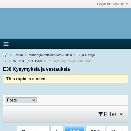
Login or Sign Up
Forum
Mallisarjakohtainen keskustelu
3- ja 4-sarja
1975 - 1991 (E21, E30)
E30 Kysymyksiä ja vastauksia
E30 Kysymyksiä ja vastauksia
This topic is closed.
Filter