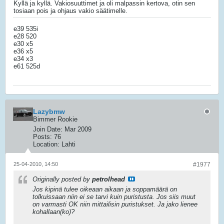
Kyllä ja kyllä. Vakiosuuttimet ja oli malpassin kertova, otin sen
tosiaan pois ja ohjaus vakio säätimelle.
e39 535i
e28 520
e30 x5
e36 x5
e34 x3
e61 525d
Lazybmw
Bimmer Rookie
Join Date:
Mar 2009
Posts:
76
Location:
Lahti
25-04-2010, 14:50
#1977
Originally posted by
petrolhead
Jos kipinä tulee oikeaan aikaan ja soppamäärä on
tolkuissaan niin ei se tarvi kuin puristusta. Jos siis muut
on varmasti OK niin mittailisin puristukset. Ja jako lienee
kohallaan(ko)?