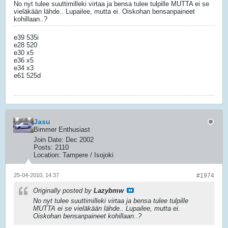
No nyt tulee suuttimilleki virtaa ja bensa tulee tulpille MUTTA ei se
vieläkään lähde.. Lupailee, mutta ei. Oiskohan bensanpaineet
kohillaan..?
e39 535i
e28 520
e30 x5
e36 x5
e34 x3
e61 525d
Jasu
Bimmer Enthusiast
Join Date:
Dec 2002
Posts:
2110
Location:
Tampere / Isojoki
25-04-2010, 14:37
#1974
Originally posted by
Lazybmw
No nyt tulee suuttimilleki virtaa ja bensa tulee tulpille
MUTTA ei se vieläkään lähde.. Lupailee, mutta ei.
Oiskohan bensanpaineet kohillaan..?