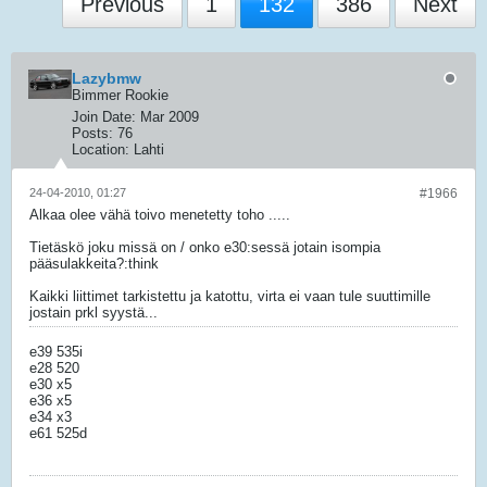
Previous
1
132
386
Next
Lazybmw
Bimmer Rookie
Join Date:
Mar 2009
Posts:
76
Location:
Lahti
24-04-2010, 01:27
#1966
Alkaa olee vähä toivo menetetty toho .....
Tietäskö joku missä on / onko e30:sessä jotain isompia
pääsulakkeita?:think
Kaikki liittimet tarkistettu ja katottu, virta ei vaan tule suuttimille
jostain prkl syystä...
e39 535i
e28 520
e30 x5
e36 x5
e34 x3
e61 525d