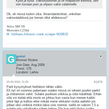
Kyllä ja kyllä. Vakiosuuttimet ja oli malpassin kertova, otin
sen tosiaan pois ja ohjaus vakio säätimelle.
Ok, eli niissä tuskin vika. Ilmamäärämittari, onkohan
vakiosäädöissä jos kerran ollut ahdetussa?
Volvo S80 V8
Mercedes C250d
M: Ishihara-Johnson crank scraper M20B25
greivi
Bimmer Rookie
Join Date:
Aug 2009
Posts:
176
Location:
Laihia
25-04-2010, 21:59
#1979
Parit kysymykset heittäisin tähän väliin.
Eli nyt on ruvennu palamaan sulake missä on oikeen puolen parkit
ja mittariston valot. Sulake puolisen viikkoa ja sitte kärähtää. Eihän
sitä voi tietää että mistä se johtuu kun vasta kun menee kaikki
johot läpi ja kattoo ettei mikää mene oikkariin mutta aattelin jos
jollain olisi vinkkiä minkä takia vois mennä. siellä on vakion 7,5 a
sulake niin uskaltaako siihen laittaa 10a kun niitä löytyy tuolta