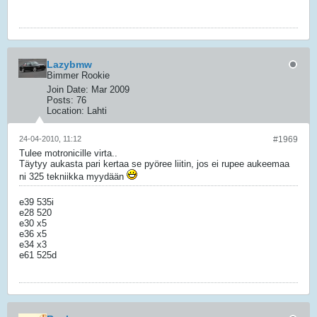
Lazybmw
Bimmer Rookie
Join Date:
Mar 2009
Posts:
76
Location:
Lahti
24-04-2010, 11:12
#1969
Tulee motronicille virta..
Täytyy aukasta pari kertaa se pyöree liitin, jos ei rupee aukeemaa
ni 325 tekniikka myydään
e39 535i
e28 520
e30 x5
e36 x5
e34 x3
e61 525d