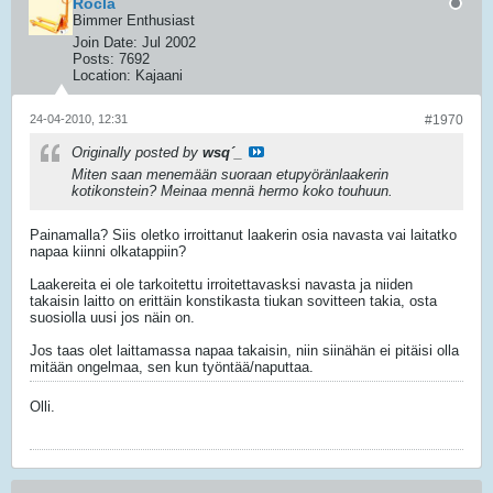
Rocla
Bimmer Enthusiast
Join Date:
Jul 2002
Posts:
7692
Location:
Kajaani
24-04-2010, 12:31
#1970
Originally posted by
wsq´_
Miten saan menemään suoraan etupyöränlaakerin
kotikonstein? Meinaa mennä hermo koko touhuun.
Painamalla? Siis oletko irroittanut laakerin osia navasta vai laitatko
napaa kiinni olkatappiin?
Laakereita ei ole tarkoitettu irroitettavasksi navasta ja niiden
takaisin laitto on erittäin konstikasta tiukan sovitteen takia, osta
suosiolla uusi jos näin on.
Jos taas olet laittamassa napaa takaisin, niin siinähän ei pitäisi olla
mitään ongelmaa, sen kun työntää/naputtaa.
Olli.