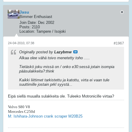
Jasu
Bimmer Enthusiast
Join Date:
Dec 2002
Posts:
2110
Location:
Tampere / Isojoki
24-04-2010, 07:38
#1967
Originally posted by
Lazybmw
Alkaa olee vähä toivo menetetty toho .....
Tietäskö joku missä on / onko e30:sessä jotain isompia
pääsulakkeita?:think
Kaikki liittimet tarkistettu ja katottu, virta ei vaan tule
suuttimille jostain prkl syystä...
Eipä siellä muualla sulakkeita ole. Tuleeko Motronicille virtaa?
Volvo S80 V8
Mercedes C250d
M: Ishihara-Johnson crank scraper M20B25