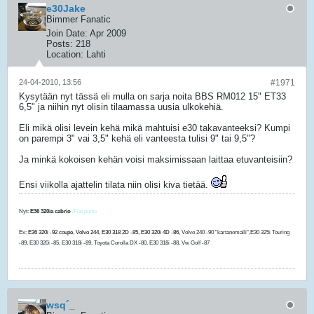
e30Jake
Bimmer Fanatic
Join Date:
Apr 2009
Posts:
218
Location:
Lahti
24-04-2010, 13:56
#1971
Kysytään nyt tässä eli mulla on sarja noita BBS RM012 15" ET33
6,5" ja niihin nyt olisin tilaamassa uusia ulkokehiä.
Eli mikä olisi levein kehä mikä mahtuisi e30 takavanteeksi? Kumpi
on parempi 3" vai 3,5" kehä eli vanteesta tulisi 9" tai 9,5"?
Ja minkä kokoisen kehän voisi maksimissaan laittaa etuvanteisiin?
Ensi viikolla ajattelin tilata niin olisi kiva tietää.
Nyt:
E36 320ia cabrio
/Fiat punto
Ex:
E36 320i -92 coupe, Volvo 244, E30 318 2D -85, E30 320i 4D -86,
Volvo 240 -90 "kartanomalli",E30 325i Touring
-89, E30 320i -85, E30 318i -89, Toyota Corolla DX -80, E30 318i -88, Vw Golf -87
wsq´_