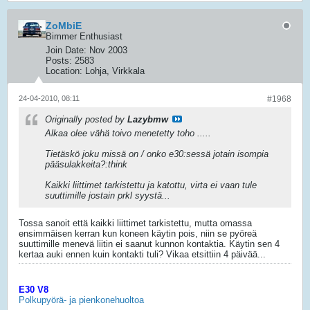
ZoMbiE
Bimmer Enthusiast
Join Date:
Nov 2003
Posts:
2583
Location:
Lohja, Virkkala
24-04-2010, 08:11
#1968
Originally posted by
Lazybmw
Alkaa olee vähä toivo menetetty toho .....
Tietäskö joku missä on / onko e30:sessä jotain isompia
pääsulakkeita?:think
Kaikki liittimet tarkistettu ja katottu, virta ei vaan tule
suuttimille jostain prkl syystä...
Tossa sanoit että kaikki liittimet tarkistettu, mutta omassa
ensimmäisen kerran kun koneen käytin pois, niin se pyöreä
suuttimille menevä liitin ei saanut kunnon kontaktia. Käytin sen 4
kertaa auki ennen kuin kontakti tuli? Vikaa etsittiin 4 päivää...
E30 V8
Polkupyörä- ja pienkonehuoltoa