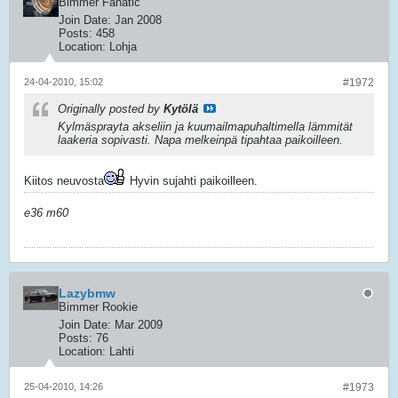
Bimmer Fanatic
Join Date:
Jan 2008
Posts:
458
Location:
Lohja
24-04-2010, 15:02
#1972
Originally posted by
Kytölä
Kylmäsprayta akseliin ja kuumailmapuhaltimella lämmität
laakeria
sopivasti
. Napa melkeinpä tipahtaa paikoilleen.
Kiitos neuvosta
Hyvin sujahti paikoilleen.
e36 m60
Lazybmw
Bimmer Rookie
Join Date:
Mar 2009
Posts:
76
Location:
Lahti
25-04-2010, 14:26
#1973