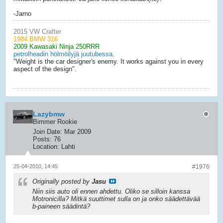
-Jarno
2015 VW Crafter
1984 BMW 316
2009 Kawasaki Ninja 250RRR
petrolheadin hölmöilyjä juutubessa
.
"Weight is the car designer's enemy. It works against you in every
aspect of the design".
Lazybmw
Bimmer Rookie
Join Date:
Mar 2009
Posts:
76
Location:
Lahti
25-04-2010, 14:45
#1976
Originally posted by
Jasu
Niin siis auto oli ennen ahdettu. Oliko se silloin kanssa
Motronicilla? Mitkä suuttimet sulla on ja onko säädettävää
b-paineen säädintä?