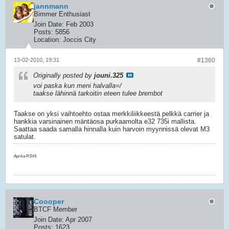
jannmann
Bimmer Enthusiast
Join Date:
Feb 2003
Posts:
5856
Location:
Joccis City
13-02-2010, 19:31
#1360
Originally posted by
jouni.325
voi paska kun meni halvalla=/
taakse lähinnä tarkoitin eteen tulee brembot
Taakse on yksi vaihtoehto ostaa merkkiliikkeestä pelkkä carrier ja
hankkia varsinainen mäntäosa purkaamolta e32 735i mallista.
Saattaa saada samalla hinnalla kuin harvoin myynnissä olevat M3
satulat.
Aprilia RSV4
Coooper
BTCF Member
Join Date:
Apr 2007
Posts:
1623