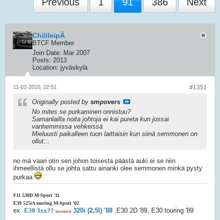
Previous
1
91
386
Next
ChilileipÄ
BTCF Member
Join Date:
Mar 2007
Posts:
2013
Location:
jyväskylä
11-02-2010, 22:51
#1351
Originally posted by
smpovers
No mites se purkaminen onnistuu?
Samanlailla noita johtoja ei kai pureta kun jossai
vanhemmissa vehkeissä
Mieluusti paikalleen tuon laittaisin kun siinä semmonen on
ollut...
no mä vaan otin sen johon toisesta päästä auki ei se niin
ihmeellistä ollu se johta sattu ainanki olee semmonen minkä pysty
purkaa
F11 530D M-Sport ’11
E39 525iA touring M-Sport '02
ex.
E30 3xx??
320i (2,5l) '88
,E30 2D '89, E30 touring '89
karminrot