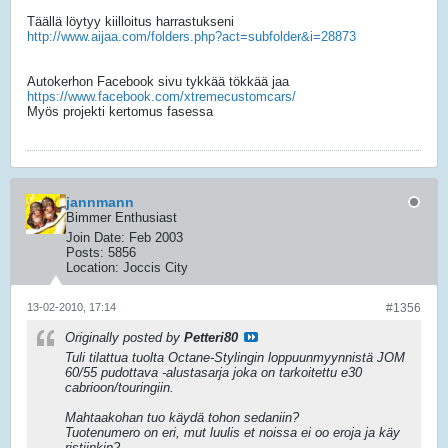
Täällä löytyy kiilloitus harrastukseni
http://www.aijaa.com/folders.php?act=subfolder&i=28873
Autokerhon Facebook sivu tykkää tökkää jaa
https://www.facebook.com/xtremecustomcars/
Myös projekti kertomus fasessa
jannmann
Bimmer Enthusiast
Join Date:
Feb 2003
Posts:
5856
Location:
Joccis City
13-02-2010, 17:14
#1356
Originally posted by
Petteri80
Tuli tilattua tuolta Octane-Stylingin loppuunmyynnistä JOM
60/55 pudottava -alustasarja joka on tarkoitettu e30
cabrioon/touringiin.
Mahtaakohan tuo käydä tohon sedaniin?
Tuotenumero on eri, mut luulis et noissa ei oo eroja ja käy
ristiinkin?