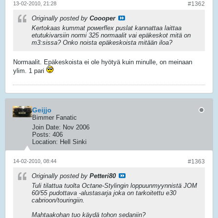
13-02-2010, 21:28
#1362
Originally posted by
Coooper
Kertokaas kummat powerflex puslat kannattaa laittaa
etutukivarsiin normi 325 normaalit vai epäkeskot mitä on
m3:sissa? Onko noista epäkeskoista mitään iloa?
Normaalit. Epäkeskoista ei ole hyötyä kuin minulle, on meinaan
ylim. 1 pari
Geijjo
Bimmer Fanatic
Join Date:
Nov 2006
Posts:
406
Location:
Hell Sinki
14-02-2010, 08:44
#1363
Originally posted by
Petteri80
Tuli tilattua tuolta Octane-Stylingin loppuunmyynnistä JOM
60/55 pudottava -alustasarja joka on tarkoitettu e30
cabrioon/touringiin.
Mahtaakohan tuo käydä tohon sedaniin?