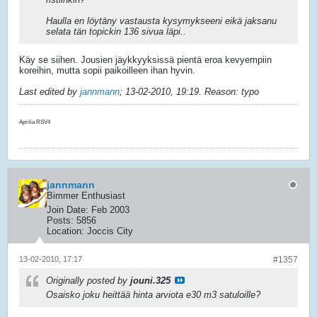
Haulla en löytäny vastausta kysymykseeni eikä jaksanu
selata tän topickin 136 sivua läpi..
Käy se siihen. Jousien jäykkyyksissä pientä eroa kevyempiin
koreihin, mutta sopii paikoilleen ihan hyvin.
Last edited by
jannmann
;
13-02-2010, 19:19
.
Reason:
typo
Aprilia RSV4
jannmann
Bimmer Enthusiast
Join Date:
Feb 2003
Posts:
5856
Location:
Joccis City
13-02-2010, 17:17
#1357
Originally posted by
jouni.325
Osaisko joku heittää hinta arviota e30 m3 satuloille?