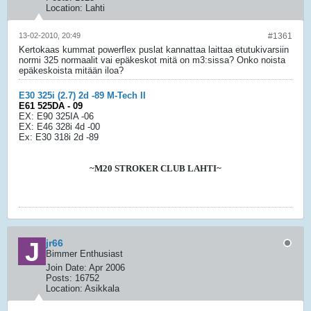
Location:
Lahti
13-02-2010, 20:49
#1361
Kertokaas kummat powerflex puslat kannattaa laittaa etutukivarsiin
normi 325 normaalit vai epäkeskot mitä on m3:sissa? Onko noista
epäkeskoista mitään iloa?
E30 325i (2.7) 2d -89 M-Tech II
E61 525DA - 09
EX: E90 325IA -06
EX: E46 328i 4d -00
Ex: E30 318i 2d -89
~M20 STROKER CLUB LAHTI~
jr66
Bimmer Enthusiast
Join Date:
Apr 2006
Posts:
16752
Location:
Asikkala