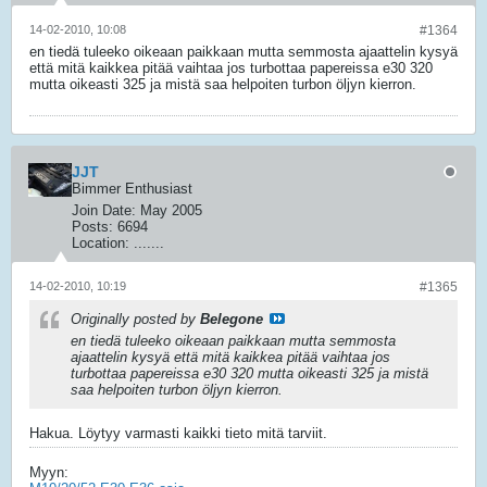
14-02-2010, 10:08
#1364
en tiedä tuleeko oikeaan paikkaan mutta semmosta ajaattelin kysyä
että mitä kaikkea pitää vaihtaa jos turbottaa papereissa e30 320
mutta oikeasti 325 ja mistä saa helpoiten turbon öljyn kierron.
JJT
Bimmer Enthusiast
Join Date:
May 2005
Posts:
6694
Location:
.......
14-02-2010, 10:19
#1365
Originally posted by
Belegone
en tiedä tuleeko oikeaan paikkaan mutta semmosta
ajaattelin kysyä että mitä kaikkea pitää vaihtaa jos
turbottaa papereissa e30 320 mutta oikeasti 325 ja mistä
saa helpoiten turbon öljyn kierron.
Hakua. Löytyy varmasti kaikki tieto mitä tarviit.
Myyn: