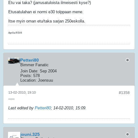
Etu vai taka? (jarrusatuloista ilmeisesti kyse?)
Etusatulahan ei normi e30 tolppaan mene.
Itse myin oman etu/taka sarjan 250eskolla.
Aprilia RSV4
Petteri80
Bimmer Fanatic
Join Date:
Sep 2004
Posts:
578
Location:
Joensuu
13-02-2010, 19:10
#1358
-----
Last edited by
Petteri80
;
14-02-2010, 15:09
.
jouni.325