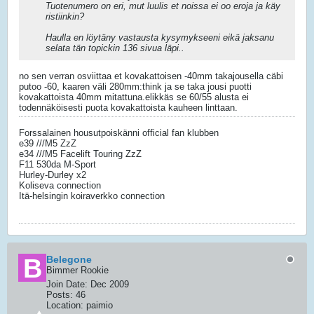
Tuotenumero on eri, mut luulis et noissa ei oo eroja ja käy
ristiinkin?
Haulla en löytäny vastausta kysymykseeni eikä jaksanu
selata tän topickin 136 sivua läpi..
no sen verran osviittaa et kovakattoisen -40mm takajousella cäbi
putoo -60, kaaren väli 280mm:think ja se taka jousi puotti
kovakattoista 40mm mitattuna.elikkäs se 60/55 alusta ei
todennäköisesti puota kovakattoista kauheen linttaan.
Forssalainen housutpoiskänni official fan klubben
e39 ///M5 ZzZ
e34 ///M5 Facelift Touring ZzZ
F11 530da M-Sport
Hurley-Durley x2
Koliseva connection
Itä-helsingin koiraverkko connection
Belegone
Bimmer Rookie
Join Date:
Dec 2009
Posts:
46
Location:
paimio