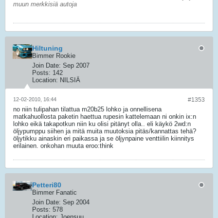
muun merkkisiä autoja
Hiltuning
Bimmer Rookie
Join Date:
Sep 2007
Posts:
142
Location:
NILSIÄ
12-02-2010, 16:44
#1353
no niin tulipahan tilattua m20b25 lohko ja onnellisena
matkahuollosta paketin haettua rupesin kattelemaan ni onkin ix:n
lohko eikä takapotkun niin ku olisi pitänyt olla.. eli käykö 2wd:n
öljypumppu siihen ja mitä muita muutoksia pitäs/kannattas tehä?
öljytikku ainaskin eri paikassa ja se öljynpaine venttiilin kiinnitys
erilainen. onkohan muuta eroo:think
Petteri80
Bimmer Fanatic
Join Date:
Sep 2004
Posts:
578
Location:
Joensuu