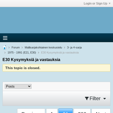
Login or Sign Up
Forum
Mallisarjakohtainen keskustelu
3- ja 4-sarja
1975 - 1991 (E21, E30)
E30 Kysymyksiä ja vastauksia
E30 Kysymyksiä ja vastauksia
This topic is closed.
Filter