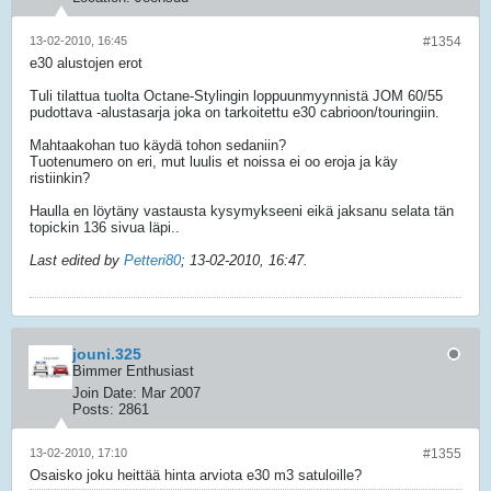
13-02-2010, 16:45
#1354
e30 alustojen erot
Tuli tilattua tuolta Octane-Stylingin loppuunmyynnistä JOM 60/55
pudottava -alustasarja joka on tarkoitettu e30 cabrioon/touringiin.
Mahtaakohan tuo käydä tohon sedaniin?
Tuotenumero on eri, mut luulis et noissa ei oo eroja ja käy
ristiinkin?
Haulla en löytäny vastausta kysymykseeni eikä jaksanu selata tän
topickin 136 sivua läpi..
Last edited by
Petteri80
;
13-02-2010, 16:47
.
jouni.325
Bimmer Enthusiast
Join Date:
Mar 2007
Posts:
2861
13-02-2010, 17:10
#1355
Osaisko joku heittää hinta arviota e30 m3 satuloille?