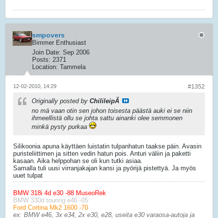
smpovers
Bimmer Enthusiast
Join Date:
Sep 2006
Posts:
2371
Location:
Tammela
12-02-2010, 14:29
#1352
Originally posted by
ChilileipÄ
no mä vaan otin sen johon toisesta päästä auki ei se niin
ihmeellistä ollu se johta sattu ainanki olee semmonen
minkä pysty purkaa
Silikoonia apuna käyttäen luistatin tulpanhatun taakse päin. Avasin
puristeliittimen ja sitten vedin hatun pois. Anturi väliin ja paketti
kasaan. Aika helppohan se oli kun tutki asiaa.
Samalla tuli uusi virranjakajan kansi ja pyörijä pistettyä. Ja myös
uuet tulpat
BMW 318i 4d e30 -88 MuseoRek
BMW 330d touring e46 -05
Ford Cortina Mk2 1600 -70
ex: BMW e46, 3x e34, 2x e30, e28, useita e30 varaosa-autoja ja