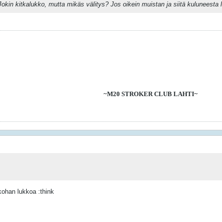
in kitkalukko, mutta mikäs välitys? Jos oikein muistan ja siitä kuluneesta lätk
~M20 STROKER CLUB LAHTI~
nkohan lukkoa :think