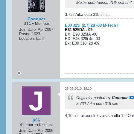
Mikäs perä tuossa 318i:ssä on? Jok
3.73? Aika outo 318:siin...
Coooper
BTCF Member
E30 325i (2.7) 2d -89 M-Tech II
Join Date:
Apr 2007
E61 525DA - 09
Posts:
1623
EX: E90 325IA -06
Location:
Lahti
EX: E46 328i 4d -00
Ex: E30 318i 2d -89
25-02-2010, 18:10
Originally posted by
Coooper
3.73? Aika outo 318:siin...
4,10 olis oikea eli 7 voisikin olla 1 ? O
jr66
Bimmer Enthusiast
Join Date:
Apr 2006