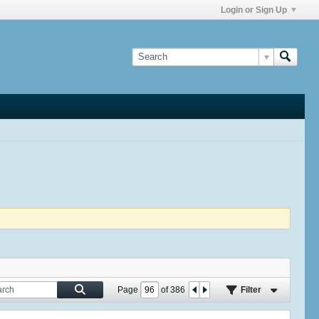
Login or Sign Up
Page
of
386
Filter