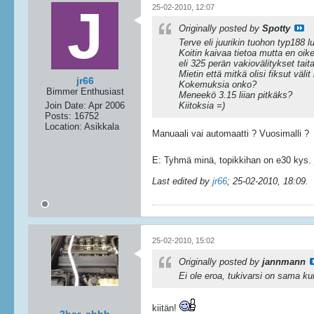
25-02-2010, 12:07
Originally posted by
Spotty
Terve eli juurikin tuohon typ188 l
Koitin kaivaa tietoa mutta en oik
eli 325 perän vakiovälitykset taita
Mietin että mitkä olisi fiksut välit
jr66
Kokemuksia onko?
Bimmer Enthusiast
Meneekö 3.15 liian pitkäks?
Join Date:
Apr 2006
Kiitoksia =)
Posts:
16752
Location:
Asikkala
Manuaali vai automaatti ? Vuosimalli ?
E: Tyhmä minä, topikkihan on e30 kys. 
Last edited by
jr66
;
25-02-2010, 18:09
.
25-02-2010, 15:02
Originally posted by
jannmann
Ei ole eroa, tukivarsi on sama ku
kiitän!