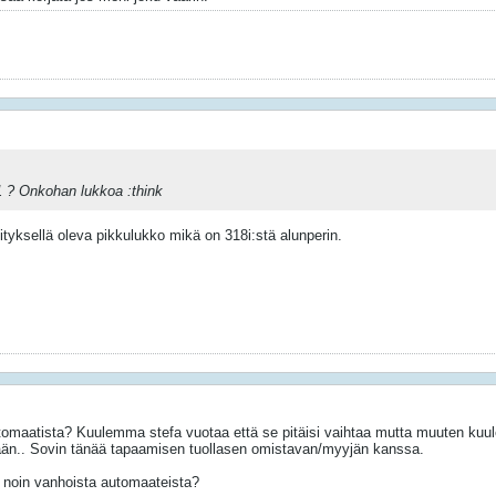
a 1 ? Onkohan lukkoa :think
ityksellä oleva pikkulukko mikä on 318i:stä alunperin.
omaatista? Kuulemma stefa vuotaa että se pitäisi vaihtaa mutta muuten kuu
htään.. Sovin tänää tapaamisen tuollasen omistavan/myyjän kanssa.
 noin vanhoista automaateista?