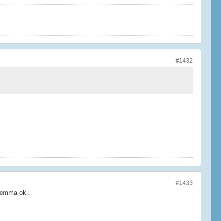
#1432
#1433
lemma ok..