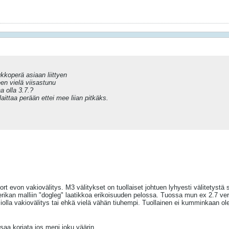
ukkoperä asiaan liittyen
een vielä viisastunu
a olla 3.7.?
 laittaa perään ettei mee liian pitkäks.
ort evon vakiovälitys. M3 välitykset on tuollaiset johtuen lyhyesti välitetystä
merikan malliin "dogleg" laatikkoa erikoisuuden pelossa. Tuossa mun ex 2.7 versi
siolla vakiovälitys tai ehkä vielä vähän tiuhempi. Tuollainen ei kumminkaan o
 saa korjata jos meni joku väärin.