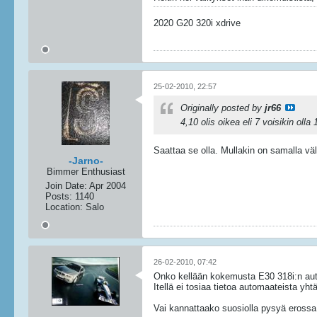
2020 G20 320i xdrive
25-02-2010, 22:57
Originally posted by
jr66
4,10 olis oikea eli 7 voisikin oll
Saattaa se olla. Mullakin on samalla väl
-Jarno-
Bimmer Enthusiast
Join Date:
Apr 2004
Posts:
1140
Location:
Salo
26-02-2010, 07:42
Onko kellään kokemusta E30 318i:n aut
Itellä ei tosiaa tietoa automaateista y
Vai kannattaako suosiolla pysyä erossa