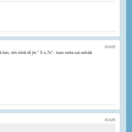
#1428
in, niin siinä oli jtn " S x,7x".. tuon verta sai selvää
#1429