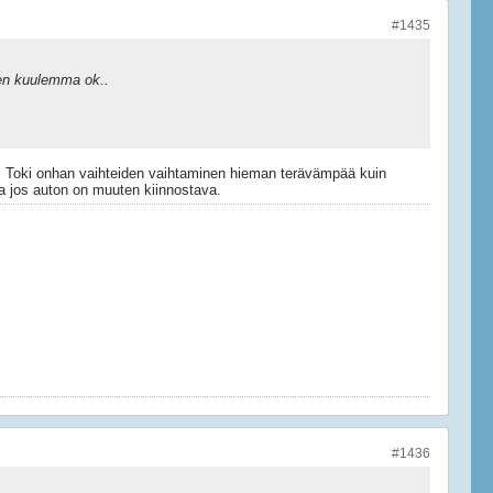
#1435
ten kuulemma ok..
kin. Toki onhan vaihteiden vaihtaminen hieman terävämpää kuin
la jos auton on muuten kiinnostava.
#1436