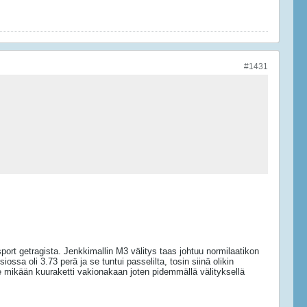
#1431
 sport getragista. Jenkkimallin M3 välitys taas johtuu normilaatikon
ossa oli 3.73 perä ja se tuntui passelilta, tosin siinä olikin
le mikään kuuraketti vakionakaan joten pidemmällä välityksellä