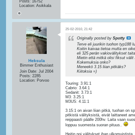
Posts:
16752
Location:
Asikkala
25-02-2010, 21:42
Originally posted by
Spotty
Terve eli juurikin tuohon typ188 l
Koitin kaivaa tietoa mutta en oik
eli 325 perän vakiovälitykset taita
Mietin että mitkä olisi fiksut välit
Heksula
Kokemuksia onko?
Bimmer Enthusiast
Meneekö 3.15 liian pitkäks?
Join Date:
Jul 2004
Kiitoksia =)
Posts:
2285
Location:
Porvoo
Touring: 3.91:1
Cabrio: 3.64:1
Sedanit: 3.73:1
M3: 3.25:1
M3US: 4.11:1
3.15:1 on aivan liian pitkä, tuohan on sp
pitkistä välityksistä, eivät laittaneet a
reippaasti päälle 200hv. Laita vaan suo
loppuu suomesta suoran pituus..
Heitin noi välitykset ihan ulkomuistista,