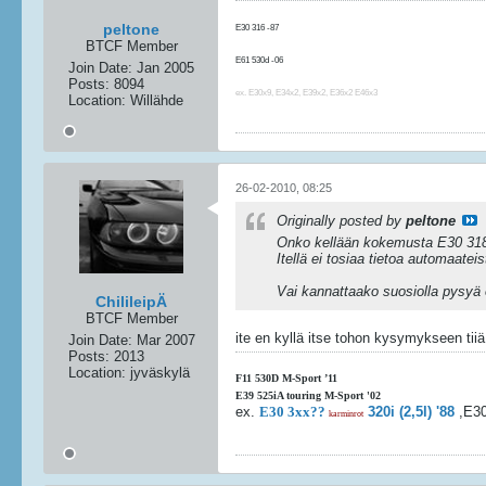
peltone
E30 316 -87
BTCF Member
E91 325i -06
E61 530d -06
Join Date:
Jan 2005
F10 520d -14
Posts:
8094
ex. E30x9, E34x2, E39x2, E36x2 E46x3
Location:
Willähde
26-02-2010, 08:25
Originally posted by
peltone
Onko kellään kokemusta E30 318i
Itellä ei tosiaa tietoa automaat
Vai kannattaako suosiolla pysyä
ChilileipÄ
BTCF Member
ite en kyllä itse tohon kysymykseen tii
Join Date:
Mar 2007
Posts:
2013
Location:
jyväskylä
F11 530D M-Sport ’11
E39 525iA touring M-Sport '02
ex.
E30 3xx??
320i (2,5l) '88
,E30
karminrot