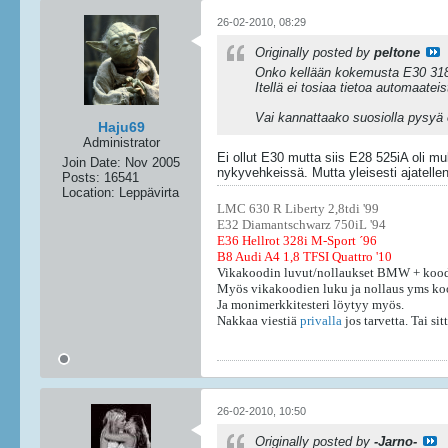
26-02-2010, 08:29
Originally posted by
peltone
Onko kellään kokemusta E30 318i
Itellä ei tosiaa tietoa automaat
Vai kannattaako suosiolla pysyä
Haju69
Administrator
Ei ollut E30 mutta siis E28 525iA oli m
Join Date:
Nov 2005
nykyvehkeissä. Mutta yleisesti ajatelle
Posts:
16541
Location:
Leppävirta
LMC 630 R Liberty 2,8tdi '99
E32 Diamantschwarz 750iL '94
E36 Hellrot 328i M-Sport ´96
B8 Audi A4 1,8 TFSI Quattro '10
Vikakoodin luvut/nollaukset BMW + kood
Myös vikakoodien luku ja nollaus yms ko
Ja monimerkkitesteri löytyy myös.
Nakkaa viestiä
privalla
jos tarvetta. Tai s
26-02-2010, 10:50
Originally posted by
-Jarno-