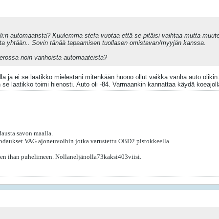
:n automaatista? Kuulemma stefa vuotaa että se pitäisi vaihtaa mutta muu
eista yhtään.. Sovin tänää tapaamisen tuollasen omistavan/myyjän kanssa.
 erossa noin vanhoista automaateista?
ulla ja ei se laatikko mielestäni mitenkään huono ollut vaikka vanha auto oli
n se laatikko toimi hienosti. Auto oli -84. Varmaankin kannattaa käydä koeajol
austa savon maalla.
odaukset VAG ajoneuvoihin jotka varustettu OBD2 pistokkeella.
itten ihan puhelimeen. Nollaneljänolla73kaksi403viisi.