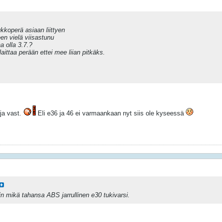
ukkoperä asiaan liittyen
een vielä viisastunu
a olla 3.7.?
 laittaa perään ettei mee liian pitkäks.
ja vast.
Eli e36 ja 46 ei varmaankaan nyt siis ole kyseessä
in mikä tahansa ABS jarrullinen e30 tukivarsi.