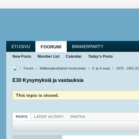
ETUSIVU
BIMMERPARTY
FOORUMI
New Posts
Member List
Calendar
Today's Posts
Forum
Mallisarjakohtainen keskustelu
3- ja 4-sarja
1975 - 1991 (E
E30 Kysymyksiä ja vastauksia
This topic is closed.
POSTS
LATEST ACTIVITY
PHOTOS