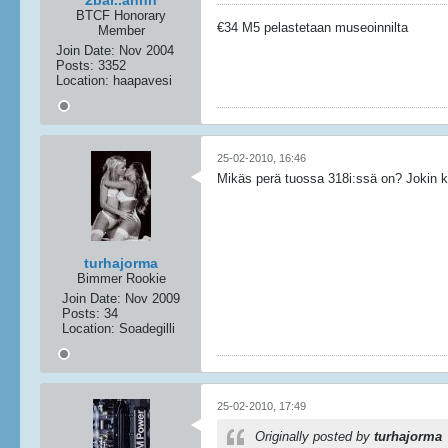
2bar..ahhh
BTCF Honorary
€34 M5 pelastetaan museoinnilta
Member
Join Date:
Nov 2004
Posts:
3352
Location:
haapavesi
25-02-2010, 16:46
Mikäs perä tuossa 318i:ssä on? Jokin kitk
turhajorma
Bimmer Rookie
Join Date:
Nov 2009
Posts:
34
Location:
Soadegilli
25-02-2010, 17:49
Originally posted by
turhajorma