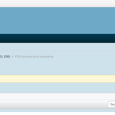
21, E30)
E30 Kysymyksiä ja vastauksia