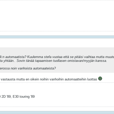
:n automaatista? Kuulemma stefa vuotaa että se pitäisi vaihtaa mutta muu
eista yhtään.. Sovin tänää tapaamisen tuollasen omistavan/myyjän kanssa.
 erossa noin vanhoista automaateista?
ä vastausta mutta en oikein noihin vanhoihin automaatteihin luottas
 2D '89, E30 touring '89