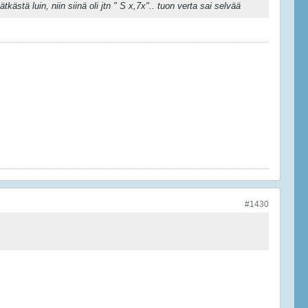
ästä luin, niin siinä oli jtn " S x,7x".. tuon verta sai selvää
#1430