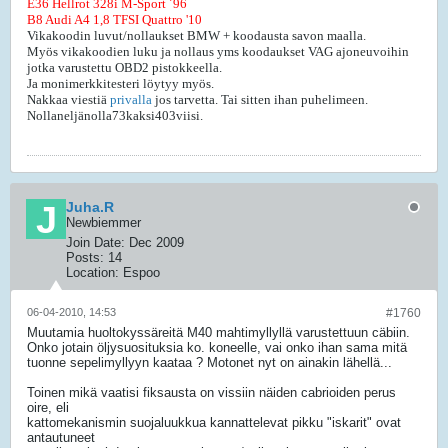
E36 Hellrot 328i M-Sport ´96
B8 Audi A4 1,8 TFSI Quattro '10
Vikakoodin luvut/nollaukset BMW + koodausta savon maalla.
Myös vikakoodien luku ja nollaus yms koodaukset VAG ajoneuvoihin
jotka varustettu OBD2 pistokkeella.
Ja monimerkkitesteri löytyy myös.
Nakkaa viestiä
privalla
jos tarvetta. Tai sitten ihan puhelimeen.
Nollaneljänolla73kaksi403viisi.
Juha.R
Newbiemmer
Join Date:
Dec 2009
Posts:
14
Location:
Espoo
06-04-2010, 14:53
#1760
Muutamia huoltokyssäreitä M40 mahtimyllyllä varustettuun cäbiin.
Onko jotain öljysuosituksia ko. koneelle, vai onko ihan sama mitä
tuonne sepelimyllyyn kaataa ? Motonet nyt on ainakin lähellä...
Toinen mikä vaatisi fiksausta on vissiin näiden cabrioiden perus
oire, eli
kattomekanismin suojaluukkua kannattelevat pikku "iskarit" ovat
antautuneet