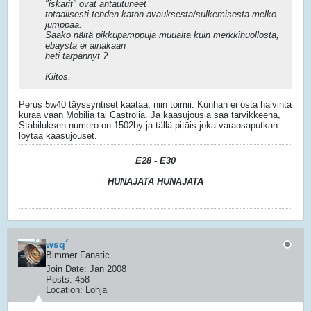
"iskarit" ovat antautuneet
totaalisesti tehden katon avauksesta/sulkemisesta melko
jumppaa.
Saako näitä pikkupamppuja muualta kuin merkkihuollosta,
ebaysta ei ainakaan
heti tärpännyt ?
Kiitos.
Perus 5w40 täyssyntiset kaataa, niin toimii. Kunhan ei osta halvinta
kuraa vaan Mobilia tai Castrolia. Ja kaasujousia saa tarvikkeena,
Stabiluksen numero on 1502by ja tällä pitäis joka varaosaputkan
löytää kaasujouset.
E28 - E30
HUNAJATA HUNAJATA
wsq´_
Bimmer Fanatic
Join Date:
Jan 2008
Posts:
458
Location:
Lohja