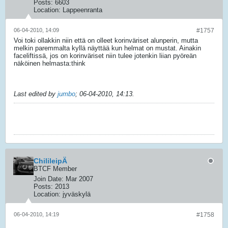
Posts:
6603
Location:
Lappeenranta
06-04-2010, 14:09
#1757
Voi toki ollakkin niin että on olleet korinväriset alunperin, mutta
melkin paremmalta kyllä näyttää kun helmat on mustat. Ainakin
faceliftissä, jos on korinväriset niin tulee jotenkin liian pyöreän
näköinen helmasta:think
Last edited by
jumbo
;
06-04-2010, 14:13
.
M550d
ChilileipÄ
BTCF Member
Join Date:
Mar 2007
Posts:
2013
Location:
jyväskylä
06-04-2010, 14:19
#1758