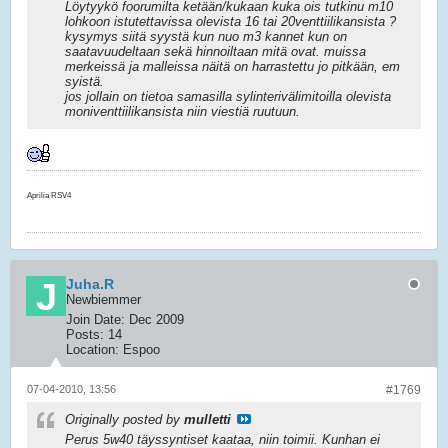
Löytyykö foorumilta ketään/kukaan kuka ois tutkinu m10
lohkoon istutettavissa olevista 16 tai 20venttiilikansista ?
kysymys siitä syystä kun nuo m3 kannet kun on
saatavuudeltaan sekä hinnoiltaan mitä ovat. muissa
merkeissä ja malleissa näitä on harrastettu jo pitkään, em
syistä.
jos jollain on tietoa samasilla sylinterivälimitoilla olevista
moniventtiilikansista niin viestiä ruutuun.
Aprilia RSV4
Juha.R
Newbiemmer
Join Date:
Dec 2009
Posts:
14
Location:
Espoo
07-04-2010, 13:56
#1769
Originally posted by
mulletti
Perus 5w40 täyssyntiset kaataa, niin toimii. Kunhan ei