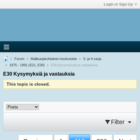
Login or Sign Up
Forum
Mallisarjakohtainen keskustelu
3- ja 4-sarja
1975 - 1991 (E21, E30)
E30 Kysymyksiä ja vastauksia
E30 Kysymyksiä ja vastauksia
This topic is closed.
Filter