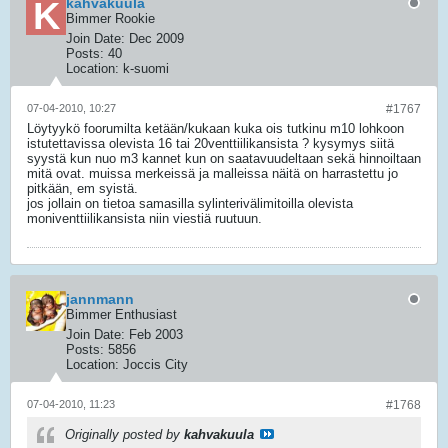
kahvakuula
Bimmer Rookie
Join Date:
Dec 2009
Posts:
40
Location:
k-suomi
07-04-2010, 10:27
#1767
Löytyykö foorumilta ketään/kukaan kuka ois tutkinu m10 lohkoon
istutettavissa olevista 16 tai 20venttiilikansista ? kysymys siitä
syystä kun nuo m3 kannet kun on saatavuudeltaan sekä hinnoiltaan
mitä ovat. muissa merkeissä ja malleissa näitä on harrastettu jo
pitkään, em syistä.
jos jollain on tietoa samasilla sylinterivälimitoilla olevista
moniventtiilikansista niin viestiä ruutuun.
jannmann
Bimmer Enthusiast
Join Date:
Feb 2003
Posts:
5856
Location:
Joccis City
07-04-2010, 11:23
#1768
Originally posted by
kahvakuula