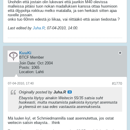
Unohdin että jostain olin lukevani että juurikin M40 olevissa
malleissa pitäisi tuon nokan madalluksen kanssa ottaa huomioon
että öljypohja roikkuu melko matalalla, ja sen herkästi sitten ajaa
ruvelle jossain.
onko tuo 60mm edestä jo liikaa, vai riittääkö että asian tiedostaa ?
Last edited by
Juha.R
;
07-04-2010, 14:00
.
KuuKi
BTCF Member
Join Date:
Oct 2004
Posts:
1065
Location:
Lahti
07-04-2010, 17:40
#1770
Originally posted by
Juha.R
Ebaysta löytyy ainakin Weitecin 55/35 satsia suht
huokeasti, mutta muutamista paikoista kysynyt asennusta
ja yleensä en saa edes vastausta asennuksesta.
Mä luulen kyl, et Schmiedmannilla saat asennutettua, jos ostat
weitecin satsin ebaysta.. :think