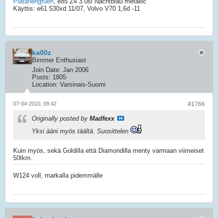
Platanengruen
, e85 Z4 3.0si Nachtblau metallic
Käyttis: e61 530xd 11/07, Volvo V70 1,6d -11
ka00z
Bimmer Enthusiast
Join Date:
Jan 2006
Posts:
1805
Location:
Varsinais-Suomi
07-04-2010, 09:42
#1766
Originally posted by
Madfexx
Yksi ääni myös täältä. Suosittelen
Kuin myös, sekä Goldilla että Diamondilla menty varmaan viimeiset
50tkm.
W124 voll, markalla pidemmälle