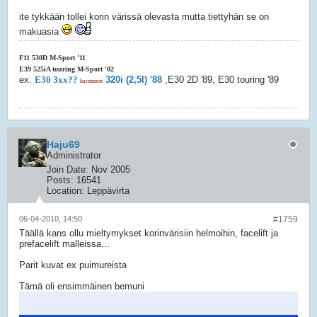
ite tykkään tollei korin värissä olevasta mutta tiettyhän se on
makuasia
F11 530D M-Sport ’11
E39 525iA touring M-Sport '02
ex.
E30 3xx??
320i (2,5l) '88
,E30 2D '89, E30 touring '89
karminrot
Haju69
Administrator
Join Date:
Nov 2005
Posts:
16541
Location:
Leppävirta
06-04-2010, 14:50
#1759
Täällä kans ollu mieltymykset korinvärisiin helmoihin, facelift ja
prefacelift malleissa...
Parit kuvat ex puimureista
Tämä oli ensimmäinen bemuni