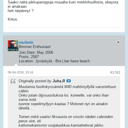
Saako näitä pikkupamppuja muualta kuin merkkihuollosta, ebaysta
ei ainakaan
heti tärpännyt ?
Kiitos.
mulletti
Bimmer Enthusiast
Join Date:
May 2006
Posts:
2587
Location:
Jyväskylä - Bra | bar base beach
06-04-2010, 15:16
#1762
Originally posted by
Juha.R
Muutamia huoltokyssäreitä M40 mahtimyllyllä varustettuun
cäbiin.
Onko jotain öljysuosituksia ko. koneelle, vai onko ihan
sama mitä
tuonne sepelimyllyyn kaataa ? Motonet nyt on ainakin
lähellä...
Toinen mikä vaatisi fiksausta on vissiin näiden cabroiden
perus oire, eli
kattomekanismin suojaluukkua kannattelevat pikku