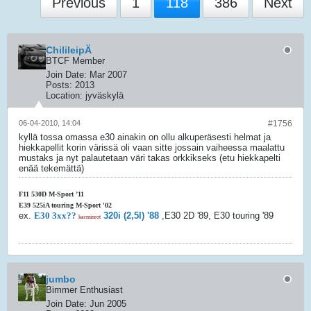
Previous
1
118
386
Next
ChilileipÄ
BTCF Member
Join Date:
Mar 2007
Posts:
2013
Location:
jyväskylä
06-04-2010, 14:04
#1756
kyllä tossa omassa e30 ainakin on ollu alkuperäsesti helmat ja
hiekkapellit korin värissä oli vaan sitte jossain vaiheessa maalattu
mustaks ja nyt palautetaan väri takas orkkikseks (etu hiekkapelti
enää tekemättä)
F11 530D M-Sport ’11
E39 525iA touring M-Sport '02
ex.
E30 3xx??
320i (2,5l) '88
,E30 2D '89, E30 touring '89
karminrot
jumbo
Bimmer Enthusiast
Join Date:
Jun 2005