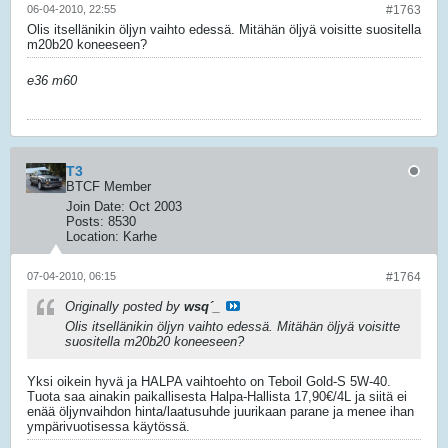
06-04-2010, 22:55
#1763
Olis itsellänikin öljyn vaihto edessä. Mitähän öljyä voisitte suositella
m20b20 koneeseen?
e36 m60
T3
BTCF Member
Join Date:
Oct 2003
Posts:
8530
Location:
Karhe
07-04-2010, 06:15
#1764
Originally posted by
wsq´_
Olis itsellänikin öljyn vaihto edessä. Mitähän öljyä voisitte
suositella m20b20 koneeseen?
Yksi oikein hyvä ja HALPA vaihtoehto on Teboil Gold-S 5W-40.
Tuota saa ainakin paikallisesta Halpa-Hallista 17,90€/4L ja siitä ei
enää öljynvaihdon hinta/laatusuhde juurikaan parane ja menee ihan
ympärivuotisessa käytössä.