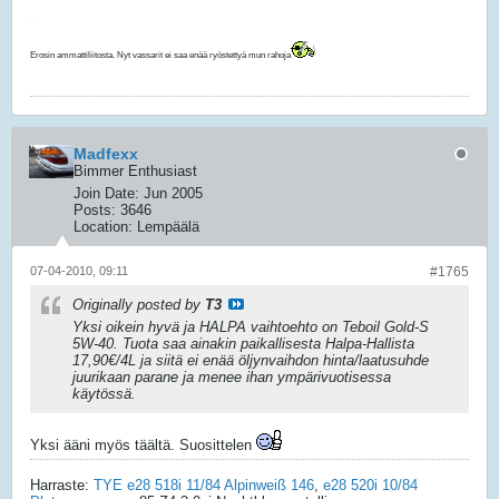
.
Erosin ammattiliitosta. Nyt vassarit ei saa enää ryöstettyä mun rahoja
Madfexx
Bimmer Enthusiast
Join Date:
Jun 2005
Posts:
3646
Location:
Lempäälä
07-04-2010, 09:11
#1765
Originally posted by
T3
Yksi oikein hyvä ja HALPA vaihtoehto on Teboil Gold-S
5W-40. Tuota saa ainakin paikallisesta Halpa-Hallista
17,90€/4L ja siitä ei enää öljynvaihdon hinta/laatusuhde
juurikaan parane ja menee ihan ympärivuotisessa
käytössä.
Yksi ääni myös täältä. Suosittelen
Harraste:
TYE e28 518i 11/84 Alpinweiß 146
,
e28 520i 10/84