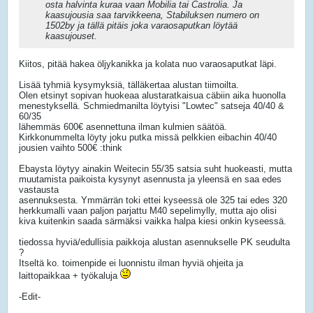
osta halvinta kuraa vaan Mobilia tai Castrolia. Ja
kaasujousia saa tarvikkeena, Stabiluksen numero on
1502by ja tällä pitäis joka varaosaputkan löytää
kaasujouset.
Kiitos, pitää hakea öljykanikka ja kolata nuo varaosaputkat läpi.
Lisää tyhmiä kysymyksiä, tälläkertaa alustan tiimoilta.
Olen etsinyt sopivan huokeaa alustaratkaisua cäbiin aika huonolla
menestyksellä. Schmiedmanilta löytyisi "Lowtec" satseja 40/40 &
60/35
lähemmäs 600€ asennettuna ilman kulmien säätöä.
Kirkkonummelta löyty joku putka missä pelkkien eibachin 40/40
jousien vaihto 500€ :think
Ebaysta löytyy ainakin Weitecin 55/35 satsia suht huokeasti, mutta
muutamista paikoista kysynyt asennusta ja yleensä en saa edes
vastausta
asennuksesta. Ymmärrän toki ettei kyseessä ole 325 tai edes 320
herkkumalli vaan paljon parjattu M40 sepelimylly, mutta ajo olisi
kiva kuitenkin saada särmäksi vaikka halpa kiesi onkin kyseessä.
tiedossa hyviä/edullisia paikkoja alustan asennukselle PK seudulta
?
Itseltä ko. toimenpide ei luonnistu ilman hyviä ohjeita ja
laittopaikkaa + työkaluja
-Edit-