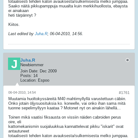
totaalisesti tehden katon avauksesta/sulkemisesta melko jumppaa.
Saako näitä pikkupamppuja muualta kuin merkkihuollosta, ebaysta
ei ainakaan
heti tärpännyt ?
Kiitos.
Last edited by
Juha.R
;
06-04-2010, 14:56
.
Juha.R
Newbiemmer
Join Date:
Dec 2009
Posts:
14
Location:
Espoo
06-04-2010, 14:54
#1761
Muutamia huoltokyssäreitä M40 mahtimyllyllä varustettuun cäbiin.
Onko jotain öljysuosituksia ko. koneelle, vai onko ihan sama mitä
tuonne sepelimyllyyn kaataa ? Motonet nyt on ainakin lähellä...
Toinen mikä vaatisi fiksausta on vissiin näiden cabroiden perus
oire, eli
kattomekanismin suojaluukkua kannattelevat pikku "iskarit" ovat
antautuneet
totaalisesti tehden katon avauksesta/sulkemisesta melko jumppaa.